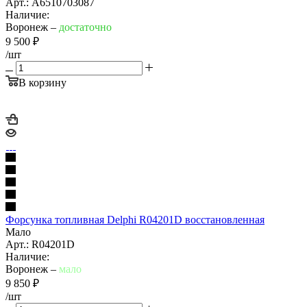
Арт.: A6510703087
Наличие:
Воронеж –
достаточно
9 500
₽
/шт
В корзину
Форсунка топливная Delphi R04201D восстановленная
Мало
Арт.: R04201D
Наличие:
Воронеж –
мало
9 850
₽
/шт