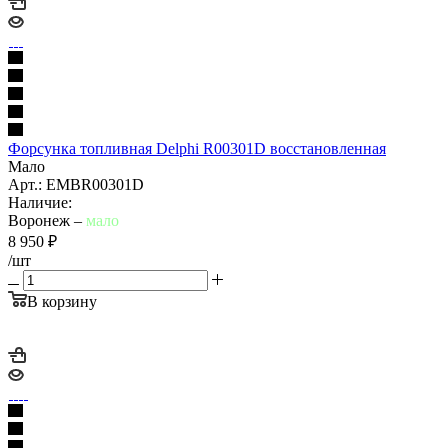
Форсунка топливная Delphi R00301D восстановленная
Мало
Арт.: EMBR00301D
Наличие:
Воронеж –
мало
8 950
₽
/шт
В корзину