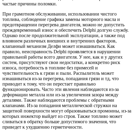
частые причины поломки.
При грамотном обслуживании, использовании чистого
топлива, соблюдение графика замены моторного масла и
предотвращении перегрева двигателя, можно не допустить
преждевременный износ и обеспечить Delphi долгую службу.
Однако после продолжительной эксплуатации, а также под
влиянием различных внешних и внутренних факторов,
клапанный механизм Делфи может изнашиваться. Как
правило, неисправность Delphi проявляется в нарушении
правильной работы всего двигателя. У нее, как и у других
систем, присутствуют свои недостатки, а конкретно риск
износа, потребность в топливе без примесей и
чувствительность к грязи и пыли. Распылитель может
изнашиваться из-за перегрева, попадания грязи и тд, что
приводит к тому, что он перестает правильно
функционировать. Часто эти явления наблюдаются из-за
деформации металла или из-за увеличения зазора между
деталями. Также наблюдаются проблемы с обратными
клапанами. Из-за попадания металлической стружки на
защитной поверхности могут образовываться промоины, из-за
которых инжектор выйдет из строя. Также топливо может
сливаться в обратку больше допустимого значения, что
приведет к ухудшению герметичности.