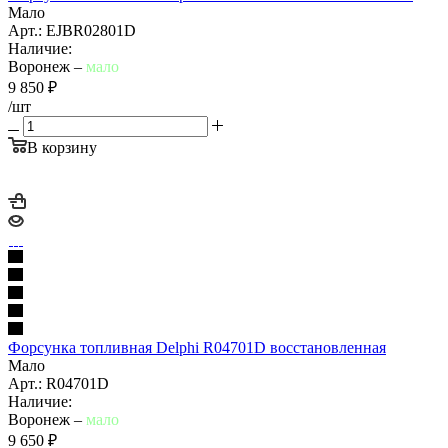
Мало
Арт.: EJBR02801D
Наличие:
Воронеж –
мало
9 850
₽
/шт
В корзину
Форсунка топливная Delphi R04701D восстановленная
Мало
Арт.: R04701D
Наличие:
Воронеж –
мало
9 650
₽