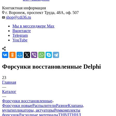
Контактная информация
г. Воронеж, проспект Труда, 48А, оф. 507
shop@cdi36.ru
Мы в мессенджере Max
Вконтакте
Telegram
YouTube
Форсунки восстановленные Delphi
23
Главная
—
Каталог
—
Форсунки восстановленные
Форсунки новые
Распылители
Разное
Клапана,
мультипликаторы, актуаторы
Ремкомплекты
форсунок
Расходные материалы
ТНВД
ТННД