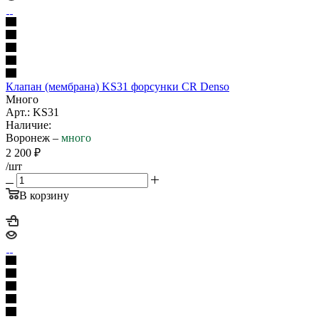
Клапан (мембрана) KS31 форсунки CR Denso
Много
Арт.: KS31
Наличие:
Воронеж –
много
2 200
₽
/шт
В корзину