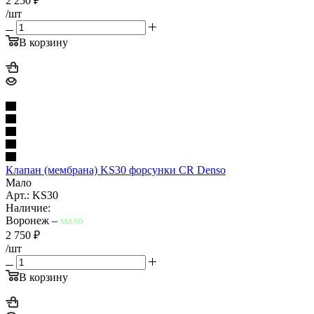
2 250
₽
/шт
В корзину
Клапан (мембрана) KS30 форсунки CR Denso
Мало
Арт.: KS30
Наличие:
Воронеж –
мало
2 750
₽
/шт
В корзину