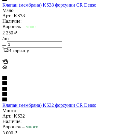
Клапан (мембрана) KS38 форсунки CR Denso
Мало
Арт.: KS38
Наличие:
Воронеж –
мало
2 250
₽
/шт
В корзину
Клапан (мембрана) KS32 форсунки CR Denso
Много
Арт.: KS32
Наличие:
Воронеж –
много
3 000
₽