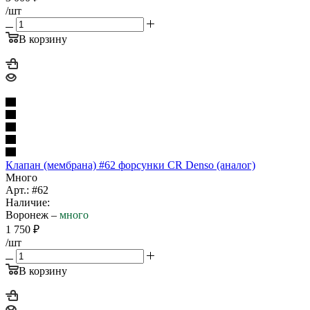
/шт
В корзину
Клапан (мембрана) #62 форсунки CR Denso (аналог)
Много
Арт.: #62
Наличие:
Воронеж –
много
1 750
₽
/шт
В корзину