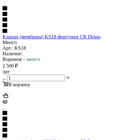
Клапан (мембрана) KS18 форсунки CR Denso
Много
Арт.: KS18
Наличие:
Воронеж –
много
2 500
₽
/шт
В корзину