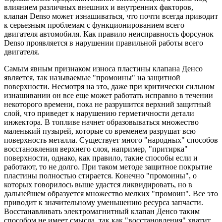
влиянием различных внешних и внутренних факторов,
клапан Denso может изнашиваться, что почти всегда приводит
к серьезным проблемам с функционированием всего
двигателя автомобиля. Как правило неисправность форсунок
Denso проявляется в нарушении правильной работы всего
двигателя.
Самым явным признаком износа пластины клапана Денсо
является, так называемые "промоины" на защитной
поверхности. Несмотря на это, даже при критически сильном
изнашивании он все еще может работать исправно в течении
некоторого времени, пока не разрушится верхний защитный
слой, что приведет к нарушению герметичности детали
инжектора. В топливе начнет образовываться множество
маленький пузырей, которые со временем разрушат всю
поверхность металла. Существует много "народных" способов
восстановления верхнего слоя, например, "притирка"
поверхности, однако, как правило, такие способы если и
работают, то не долго. При таком методе защитное покрытие
пластины полностью стирается. Конечно "промоины", о
которых говорилось выше удастся ликвидировать, но в
дальнейшем образуется множество мелких "промоин". Все это
приводит к значительному уменьшению ресурса запчасти.
Восстанавливать электромагнитный клапан Денсо таким
способом не имеет смысла, так как "восстановления" хватит