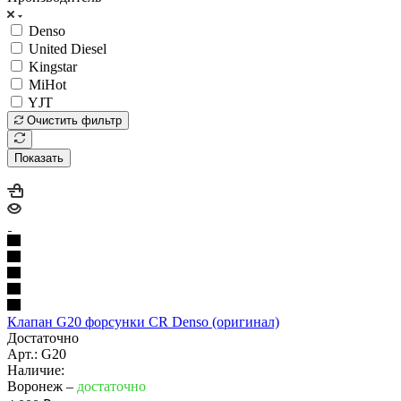
Denso
United Diesel
Kingstar
MiHot
YJT
Очистить фильтр
Показать
Клапан G20 форсунки CR Denso (оригинал)
Достаточно
Арт.: G20
Наличие:
Воронеж –
достаточно