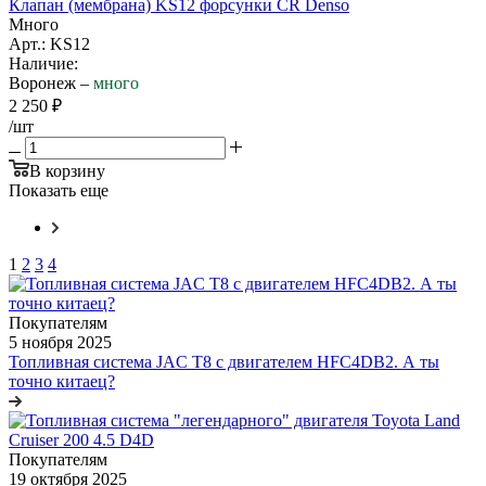
Клапан (мембрана) KS12 форсунки CR Denso
Много
Арт.: KS12
Наличие:
Воронеж –
много
2 250
₽
/шт
В корзину
Показать еще
1
2
3
4
Покупателям
5 ноября 2025
Топливная система JAC T8 с двигателем НFC4DВ2. А ты
точно китаец?
Покупателям
19 октября 2025