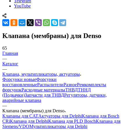
Telegram
YouTube
Клапана (мембраны) для Denso
65
Главная
—
Каталог
—
Клапана, мультипликаторы, актуаторы
Форсунки новые
Форсунки
восстановленные
Распылители
Разное
Ремкомплекты
форсунок
Расходные материалы
ТНВД
ТННД
(Подкачки)
Запчасти для ТНВД
Регуляторы, датчики,
аварийные клапана
—
Клапана (мембраны) для Denso
Клапаны для CAT
Актуаторы для Delphi
Клапана для Bosch
CRi
Клапана для Delphi
Клапана для PLD Bosch
Клапана для
Siemens/VDO
Мультипликаторы для Delphi