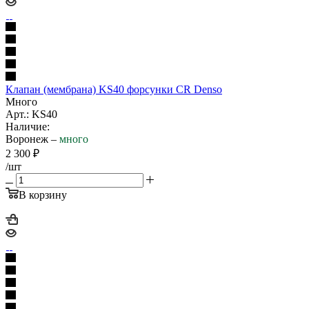
Клапан (мембрана) KS40 форсунки CR Denso
Много
Арт.: KS40
Наличие:
Воронеж –
много
2 300
₽
/шт
В корзину