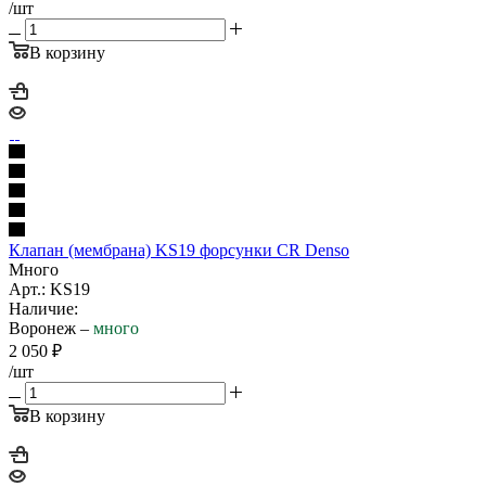
/шт
В корзину
Клапан (мембрана) KS19 форсунки CR Denso
Много
Арт.: KS19
Наличие:
Воронеж –
много
2 050
₽
/шт
В корзину