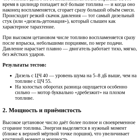
время в цилиндр попадает всё больше топлива — и когда оно
наконец воспламеняется, сгорает сразу большой объём смеси.
Происходит резкий скачок давления — тот самый дизельный
стук (или «дизель-детонация»), который слышен как
характерное тарахтение.
При высоком цетановом числе топливо воспламеняется сразу
после впрыска, небольшими порциями, по мере подачи.
Давление нарастает плавно — двигатель работает тихо, мягко,
без жёстких ударов.
Результаты тестов:
Дизель с ЦЧ 40 — уровень шума на 5–8 дБ выше, чем на
топливе с ЦЧ 55.
На холостых оборотах разница ощущается особенно
сильно — мотор буквально «дребезжит» на плохом
топливе.
2. Мощность и приёмистость
Высокое цетановое число даёт более полное и своевременное
сгорание топлива. Энергия выделяется в нужный момент
(ближе к верхней мёртвой точке поршня), что увеличивает
крутящий момент и мощность.