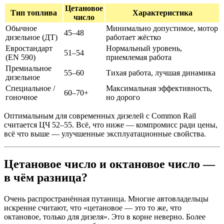
Цетановое
Тип топлива
Характеристика
число
Обычное
Минимально допустимое, мотор
45–48
дизельное (ДТ)
работает жёстко
Евростандарт
Нормальный уровень,
51–54
(EN 590)
приемлемая работа
Премиальное
55–60
Тихая работа, лучшая динамика
дизельное
Специальное /
Максимальная эффективность,
60–70+
гоночное
но дорого
Оптимальным для современных дизелей с Common Rail
считается ЦЧ 52–55. Всё, что ниже — компромисс ради цены,
всё что выше — улучшенные эксплуатационные свойства.
Цетановое число и октановое число —
в чём разница?
Очень распространённая путаница. Многие автовладельцы
искренне считают, что «цетановое — это то же, что
октановое, только для дизеля». Это в корне неверно. Более