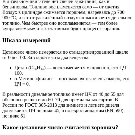
В дизельном двигателе нет свечей зажигания, как в
бензиновом. Топливо воспламеняется само — от сжатия.
Воздух в цилиндре сжимается поршнем, нагреваясь до 700–
900 °C, и в этот раскалённый воздух впрыскивается дизельное
топливо. Чем быстрее оно воспламеняется — тем более
«управляемым» и эффективным будет процесс сгорания.
Шкала измерений
Цетановое число измеряется по стандартизированной шкале
от 0 до 100. За эталон взяты два вещества:
Цетан (C₁₆H₃₄) — воспламеняется мгновенно, его ЦЧ =
100.
α-Метилнафталин — воспламеняется очень тяжело, его
ЦЧ = 0.
В реальности дизельное топливо имеет ЦЧ от 40 до 55 для
обычного рынка и до 60–70 для премиальных сортов. В
России по ГОСТ 305-2013 для зимнего и летнего дизеля
допускается ЦЧ не ниже 45, а по евростандартам (EN 590) —
не ниже 51.
Какое цетановое число считается хорошим?