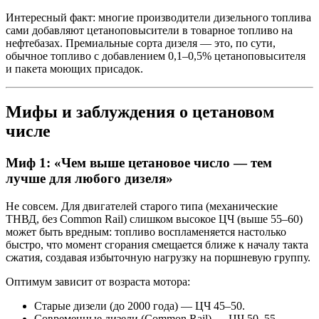
Интересный факт: многие производители дизельного топлива
сами добавляют цетаноповысители в товарное топливо на
нефтебазах. Премиальные сорта дизеля — это, по сути,
обычное топливо с добавлением 0,1–0,5% цетаноповысителя
и пакета моющих присадок.
Мифы и заблуждения о цетановом
числе
Миф 1: «Чем выше цетановое число — тем
лучше для любого дизеля»
Не совсем. Для двигателей старого типа (механические
ТНВД, без Common Rail) слишком высокое ЦЧ (выше 55–60)
может быть вредным: топливо воспламеняется настолько
быстро, что момент сгорания смещается ближе к началу такта
сжатия, создавая избыточную нагрузку на поршневую группу.
Оптимум зависит от возраста мотора:
Старые дизели (до 2000 года) — ЦЧ 45–50.
Современные дизели (Common Rail) — ЦЧ 50–55.