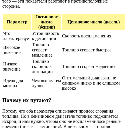
того — эти показатели работают в противоположные
стороны.
Октановое
Параметр
число
Цетановое число (дизель)
(бензин)
Что
Устойчивость
Скорость воспламенения
характеризует
к детонации
Топливо
Высокое
сгорает
Топливо сгорает быстрее
значение
медленнее
Топливо
Низкое
склонно к
Топливо сгорает медленнее
значение
детонации
Оптимальный диапазон, не
Идеал для
Чем выше, тем
слишком низко и не слишком
мотора
лучше
высоко
Почему их путают?
Потому что оба параметра описывают процесс сгорания
топлива. Но в бензиновом двигателе топливо поджигается
искрой, и нам нужно, чтобы оно не воспламенилось раньше
времени (иначе — детонация). В дизельном — топливо