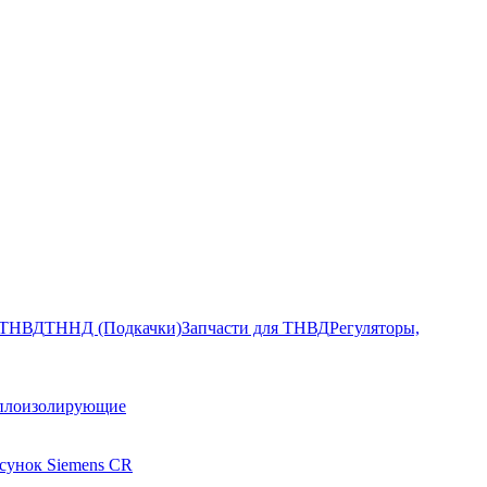
ТНВД
ТННД (Подкачки)
Запчасти для ТНВД
Регуляторы,
плоизолирующие
сунок Siemens CR