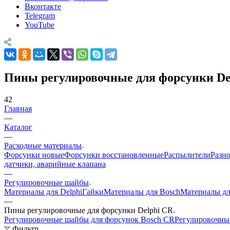
Вконтакте
Telegram
YouTube
Пины регулировочные для форсунки De
42
Главная
—
Каталог
—
Расходные материалы
Форсунки новые
Форсунки восстановленные
Распылители
Разн
датчики, аварийные клапана
—
Регулировочные шайбы
Материалы для Delphi
Гайки
Материалы для Bosch
Материалы дл
—
Пины регулировочные для форсунки Delphi CR
Регулировочные шайбы для форсунок Bosch CR
Регулировочны
Фильтр