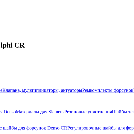
lphi CR
ое
Клапана, мультипликаторы, актуаторы
Ремкомплекты форсунок
я Denso
Материалы для Siemens
Резиновые уплотнения
Шайбы те
е шайбы для форсунок Denso CR
Регулировочные шайбы для фор