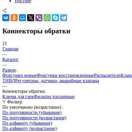
YouTube
Коннекторы обратки
21
Главная
—
Каталог
—
Разное
Форсунки новые
Форсунки восстановленные
Распылители
Клап
ТНВД
Регуляторы, датчики, аварийные клапана
—
Коннекторы обратки
Ключи для гаек
Фильтра топливные
Фильтр
По умолчанию (возрастание)
По популярности (убывание)
По популярности (возрастание)
По алфавиту (убывание)
По алфавиту (возрастание)