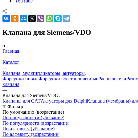
YouTube
Клапана для Siemens/VDO
6
Главная
—
Каталог
—
Клапана, мультипликаторы, актуаторы
Форсунки новые
Форсунки восстановленные
Распылители
Разн
клапана
—
Клапана для Siemens/VDO
Клапаны для CAT
Актуаторы для Delphi
Клапана (мембраны) дл
Фильтр
По умолчанию (возрастание)
По популярности (убывание)
По популярности (возрастание)
По алфавиту (убывание)
По алфавиту (возрастание)