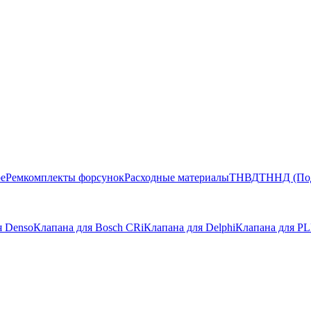
ое
Ремкомплекты форсунок
Расходные материалы
ТНВД
ТННД (По
я Denso
Клапана для Bosch CRi
Клапана для Delphi
Клапана для P