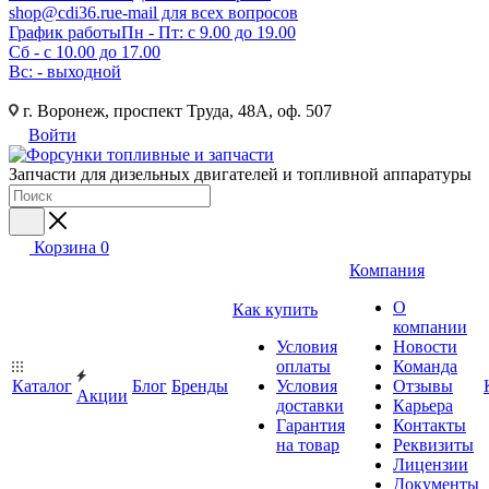
shop@cdi36.ru
e-mail для всех вопросов
График работы
Пн - Пт: с 9.00 до 19.00
Сб - с 10.00 до 17.00
Вс: - выходной
г. Воронеж, проспект Труда, 48А, оф. 507
Войти
Запчасти для дизельных двигателей и топливной аппаратуры
Корзина
0
Компания
О
Как купить
компании
Условия
Новости
оплаты
Команда
Каталог
Блог
Бренды
Условия
Отзывы
Акции
доставки
Карьера
Гарантия
Контакты
на товар
Реквизиты
Лицензии
Документы