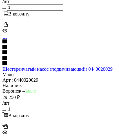
/шт
В корзину
Шестеренчатый насос (подкачивающий) 0440020029
Мало
Арт.: 0440020029
Наличие:
Воронеж –
мало
29 250
₽
/шт
В корзину