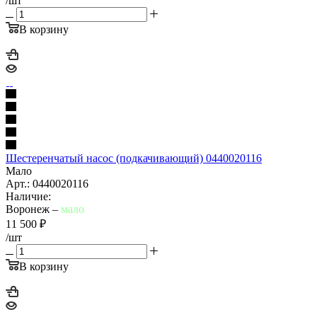
/шт
В корзину
Шестеренчатый насос (подкачивающий) 0440020116
Мало
Арт.: 0440020116
Наличие:
Воронеж –
мало
11 500
₽
/шт
В корзину