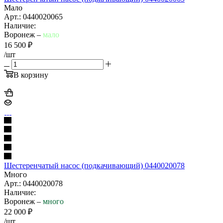
Мало
Арт.: 0440020065
Наличие:
Воронеж –
мало
16 500
₽
/шт
В корзину
Шестеренчатый насос (подкачивающий) 0440020078
Много
Арт.: 0440020078
Наличие:
Воронеж –
много
22 000
₽
/шт