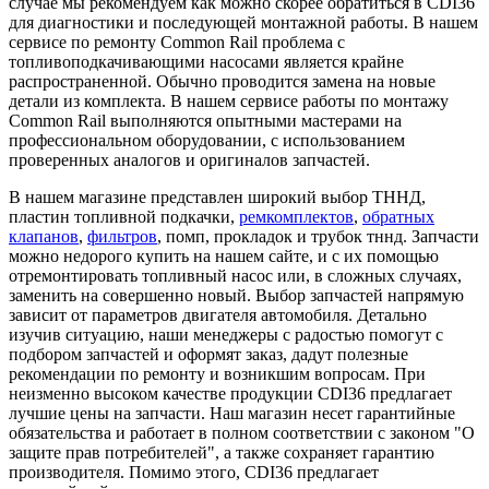
случае мы рекомендуем как можно скорее обратиться в CDI36
для диагностики и последующей монтажной работы. В нашем
сервисе по ремонту Common Rail проблема с
топливоподкачивающими насосами является крайне
распространенной. Обычно проводится замена на новые
детали из комплекта. В нашем сервисе работы по монтажу
Common Rail выполняются опытными мастерами на
профессиональном оборудовании, с использованием
проверенных аналогов и оригиналов запчастей.
В нашем магазине представлен широкий выбор ТННД,
пластин топливной подкачки,
ремкомплектов
,
обратных
клапанов
,
фильтров
, помп, прокладок и трубок тннд. Запчасти
можно недорого купить на нашем сайте, и с их помощью
отремонтировать топливный насос или, в сложных случаях,
заменить на совершенно новый. Выбор запчастей напрямую
зависит от параметров двигателя автомобиля. Детально
изучив ситуацию, наши менеджеры с радостью помогут с
подбором запчастей и оформят заказ, дадут полезные
рекомендации по ремонту и возникшим вопросам. При
неизменно высоком качестве продукции CDI36 предлагает
лучшие цены на запчасти. Наш магазин несет гарантийные
обязательства и работает в полном соответствии с законом "О
защите прав потребителей", а также сохраняет гарантию
производителя. Помимо этого, CDI36 предлагает