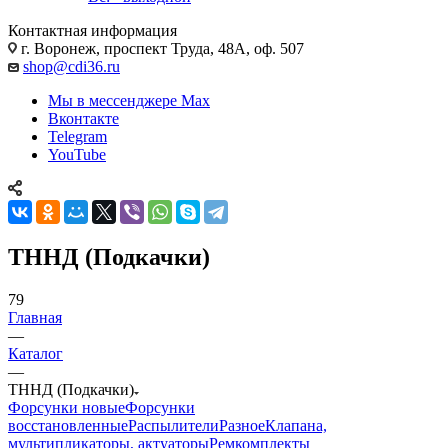
Контактная информация
г. Воронеж, проспект Труда, 48А, оф. 507
shop@cdi36.ru
Мы в мессенджере Max
Вконтакте
Telegram
YouTube
ТННД (Подкачки)
79
Главная
—
Каталог
—
ТННД (Подкачки)
Форсунки новые
Форсунки
восстановленные
Распылители
Разное
Клапана,
мультипликаторы, актуаторы
Ремкомплекты