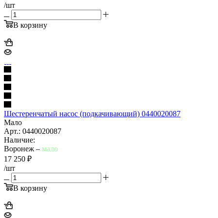
/шт
В корзину
Шестеренчатый насос (подкачивающий) 0440020087
Мало
Арт.: 0440020087
Наличие:
Воронеж –
мало
17 250
₽
/шт
В корзину