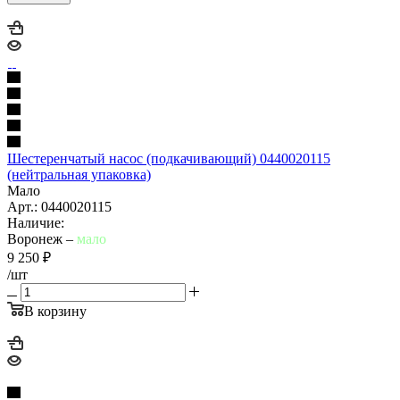
Шестеренчатый насос (подкачивающий) 0440020115
(нейтральная упаковка)
Мало
Арт.: 0440020115
Наличие:
Воронеж –
мало
9 250
₽
/шт
В корзину