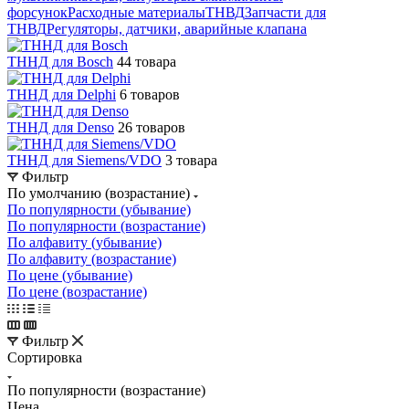
форсунок
Расходные материалы
ТНВД
Запчасти для
ТНВД
Регуляторы, датчики, аварийные клапана
ТННД для Bosch
44 товара
ТННД для Delphi
6 товаров
ТННД для Denso
26 товаров
ТННД для Siemens/VDO
3 товара
Фильтр
По умолчанию (возрастание)
По популярности (убывание)
По популярности (возрастание)
По алфавиту (убывание)
По алфавиту (возрастание)
По цене (убывание)
По цене (возрастание)
Фильтр
Сортировка
По популярности (возрастание)
Цена