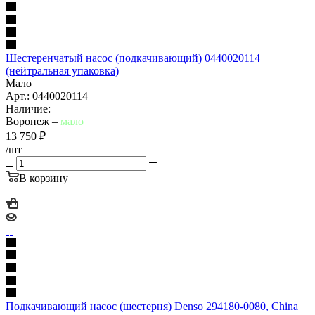
Шестеренчатый насос (подкачивающий) 0440020114
(нейтральная упаковка)
Мало
Арт.: 0440020114
Наличие:
Воронеж –
мало
13 750
₽
/шт
В корзину
Подкачивающий насос (шестерня) Denso 294180-0080, China