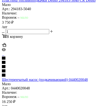
Пластина топливоподкачки Denso 294183-5040 CR Denso
Мало
Арт.: 294183-5040
Наличие:
Воронеж –
мало
3 750
₽
/шт
В корзину
Шестеренчатый насос (подкачивающий) 0440020048
Мало
Арт.: 0440020048
Наличие:
Воронеж –
мало
16 250
₽