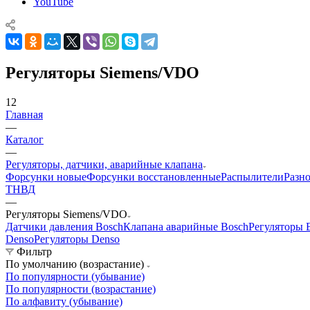
YouTube
Регуляторы Siemens/VDO
12
Главная
—
Каталог
—
Регуляторы, датчики, аварийные клапана
Форсунки новые
Форсунки восстановленные
Распылители
Разн
ТНВД
—
Регуляторы Siemens/VDO
Датчики давления Bosch
Клапана аварийные Bosch
Регуляторы 
Denso
Регуляторы Denso
Фильтр
По умолчанию (возрастание)
По популярности (убывание)
По популярности (возрастание)
По алфавиту (убывание)