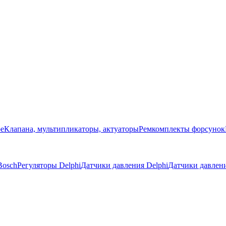
ое
Клапана, мультипликаторы, актуаторы
Ремкомплекты форсунок
Bosch
Регуляторы Delphi
Датчики давления Delphi
Датчики давлен