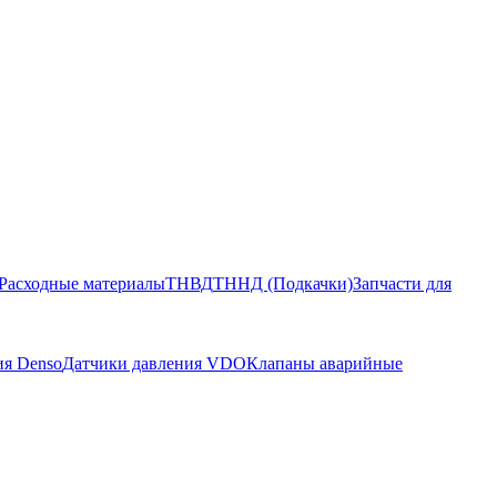
Расходные материалы
ТНВД
ТННД (Подкачки)
Запчасти для
ия Denso
Датчики давления VDO
Клапаны аварийные