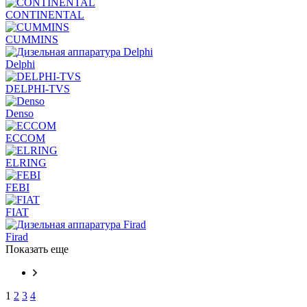
CONTINENTAL
CUMMINS
Delphi
DELPHI-TVS
Denso
ECCOM
ELRING
FEBI
FIAT
Firad
Показать еще
1
2
3
4