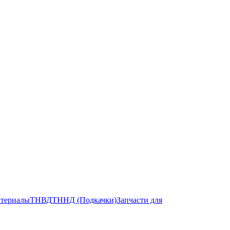
атериалы
ТНВД
ТННД (Подкачки)
Запчасти для