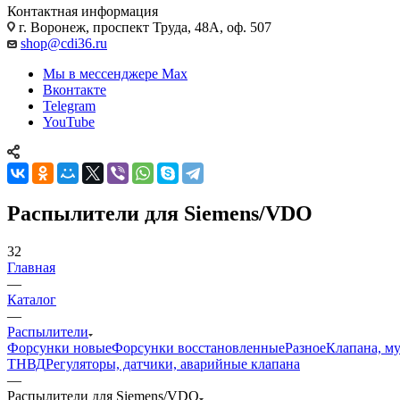
Контактная информация
г. Воронеж, проспект Труда, 48А, оф. 507
shop@cdi36.ru
Мы в мессенджере Max
Вконтакте
Telegram
YouTube
Распылители для Siemens/VDO
32
Главная
—
Каталог
—
Распылители
Форсунки новые
Форсунки восстановленные
Разное
Клапана, м
ТНВД
Регуляторы, датчики, аварийные клапана
—
Распылители для Siemens/VDO