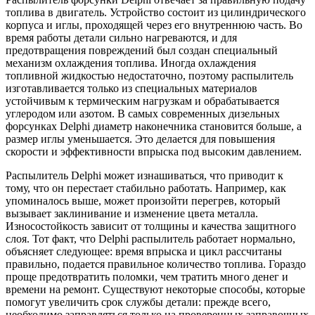
топлива в двигатель. Устройство состоит из цилиндрического
корпуса и иглы, проходящей через его внутреннюю часть. Во
время работы детали сильно нагреваются, и для
предотвращения повреждений был создан специальный
механизм охлаждения топлива. Иногда охлаждения
топливной жидкостью недостаточно, поэтому распылитель
изготавливается только из специальных материалов
устойчивым к термическим нагрузкам и обрабатывается
углеродом или азотом. В самых современных дизельных
форсунках Delphi диаметр наконечника становится больше, а
размер иглы уменьшается. Это делается для повышения
скорости и эффективности впрыска под высоким давлением.
Распылитель Delphi может изнашиваться, что приводит к
тому, что он перестает стабильно работать. Например, как
упоминалось выше, может произойти перегрев, который
вызывает заклинивание и изменение цвета металла.
Износостойкость зависит от толщины и качества защитного
слоя. Тот факт, что Delphi распылитель работает нормально,
объясняет следующее: время впрыска и цикл рассчитаны
правильно, подается правильное количество топлива. Гораздо
проще предотвратить поломки, чем тратить много денег и
времени на ремонт. Существуют некоторые способы, которые
помогут увеличить срок службы детали: прежде всего,
необходимо заправляться только на проверенных заправочных