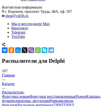
Контактная информация
г. Воронеж, проспект Труда, 48А, оф. 507
shop@cdi36.ru
Мы в мессенджере Max
Вконтакте
Telegram
YouTube
Распылители для Delphi
107
Главная
—
Каталог
—
Распылители
Форсунки новые
Форсунки восстановленные
Разное
Клапана,
мультипликаторы, актуаторы
Ремкомплекты
форсунок
Расходные материалы
ТНВД
ТННД