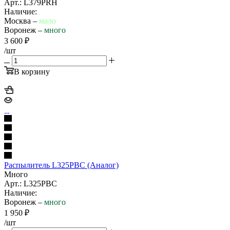
Арт.: L379PRH
Наличие:
Москва –
мало
Воронеж –
много
3 600
₽
/шт
В корзину
Распылитель L325PBC (Аналог)
Много
Арт.: L325PBC
Наличие:
Воронеж –
много
1 950
₽
/шт