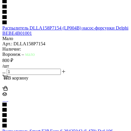
Распылитель DLLA158P7154 (LP004B) насос-форсунки Delphi
BEBE4B01001
Мало
Арт.: DLLA158P7154
Наличие:
Воронеж –
мало
800
₽
/шт
В корзину