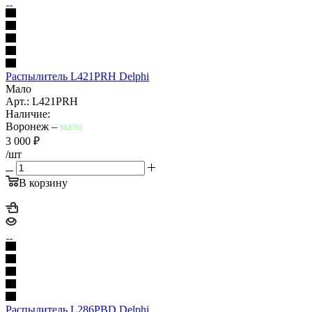
Распылитель L421PRH Delphi
Мало
Арт.: L421PRH
Наличие:
Воронеж –
мало
3 000
₽
/шт
В корзину
Распылитель L286PBD Delphi