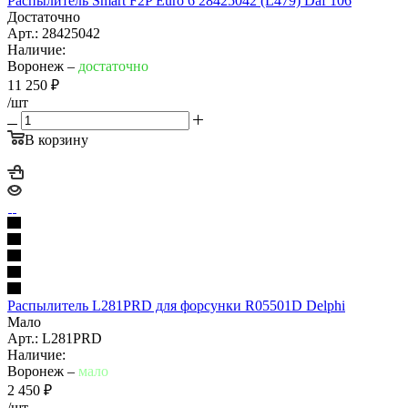
Распылитель Smart F2P Euro 6 28425042 (L479) Daf 106
Достаточно
Арт.: 28425042
Наличие:
Воронеж –
достаточно
11 250
₽
/шт
В корзину
Распылитель L281PRD для форсунки R05501D Delphi
Мало
Арт.: L281PRD
Наличие:
Воронеж –
мало
2 450
₽
/шт