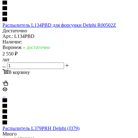
Распылитель L134PBD для форсунки Delphi R00502Z
Достаточно
Арт.: L134PBD
Наличие:
Воронеж –
достаточно
2 550
₽
/шт
В корзину
Распылитель L379PRH Delphi (J379)
Много