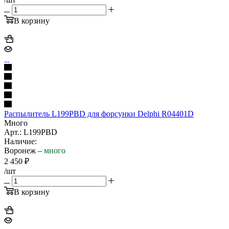
В корзину
Распылитель L199PBD для форсунки Delphi R04401D
Много
Арт.: L199PBD
Наличие:
Воронеж –
много
2 450
₽
/шт
В корзину