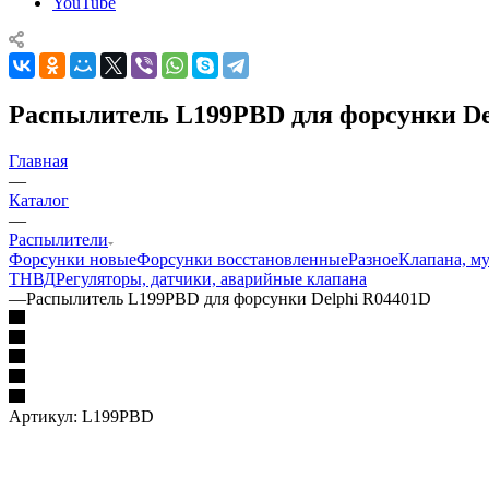
YouTube
Распылитель L199PBD для форсунки De
Главная
—
Каталог
—
Распылители
Форсунки новые
Форсунки восстановленные
Разное
Клапана, м
ТНВД
Регуляторы, датчики, аварийные клапана
—
Распылитель L199PBD для форсунки Delphi R04401D
Артикул:
L199PBD