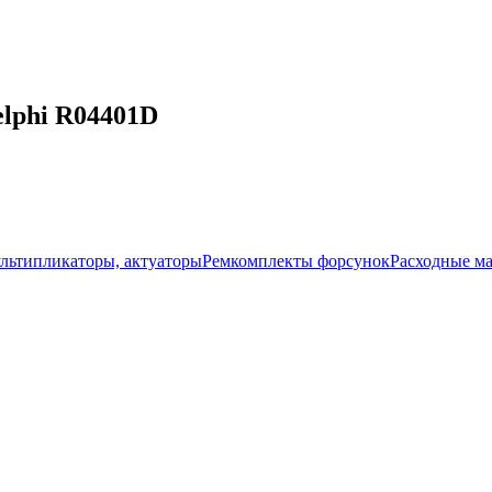
lphi R04401D
ультипликаторы, актуаторы
Ремкомплекты форсунок
Расходные м