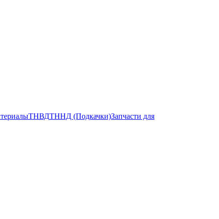
атериалы
ТНВД
ТННД (Подкачки)
Запчасти для