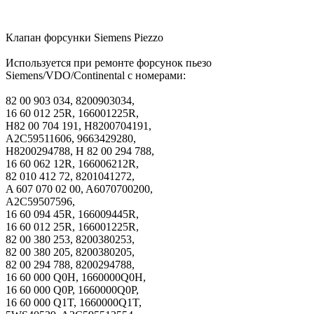
Клапан форсунки Siemens Piezzo
Используется при ремонте форсунок пьезо
Siemens/VDO/Continental с номерами:
82 00 903 034, 8200903034,
16 60 012 25R, 166001225R,
H82 00 704 191, H8200704191,
A2C59511606, 9663429280,
H8200294788, H 82 00 294 788,
16 60 062 12R, 166006212R,
82 010 412 72, 8201041272,
A 607 070 02 00, A6070700200,
A2C59507596,
16 60 094 45R, 166009445R,
16 60 012 25R, 166001225R,
82 00 380 253, 8200380253,
82 00 380 205, 8200380205,
82 00 294 788, 8200294788,
16 60 000 Q0H, 1660000Q0H,
16 60 000 Q0P, 1660000Q0P,
16 60 000 Q1T, 1660000Q1T,