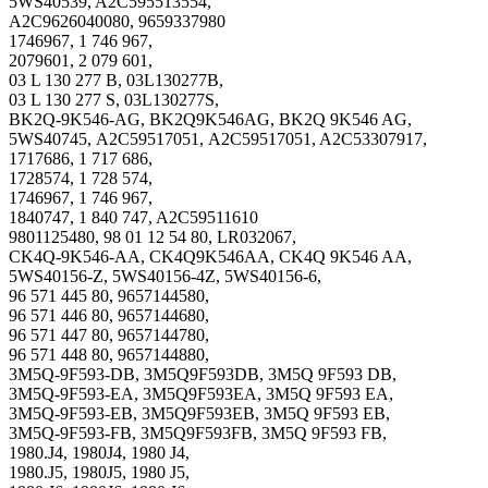
5WS40539, A2C595513554,
A2C9626040080, 9659337980
1746967, 1 746 967,
2079601, 2 079 601,
03 L 130 277 B, 03L130277B,
03 L 130 277 S, 03L130277S,
BK2Q-9K546-AG, BK2Q9K546AG, BK2Q 9K546 AG,
5WS40745, А2С59517051, A2C59517051, A2C53307917,
1717686, 1 717 686,
1728574, 1 728 574,
1746967, 1 746 967,
1840747, 1 840 747, A2C59511610
9801125480, 98 01 12 54 80, LR032067,
CK4Q-9K546-AA, CK4Q9K546AA, CK4Q 9K546 AA,
5WS40156-Z, 5WS40156-4Z, 5WS40156-6,
96 571 445 80, 9657144580,
96 571 446 80, 9657144680,
96 571 447 80, 9657144780,
96 571 448 80, 9657144880,
3M5Q-9F593-DB, 3M5Q9F593DB, 3M5Q 9F593 DB,
3M5Q-9F593-EA, 3M5Q9F593EA, 3M5Q 9F593 EA,
3M5Q-9F593-EB, 3M5Q9F593EB, 3M5Q 9F593 EB,
3M5Q-9F593-FB, 3M5Q9F593FB, 3M5Q 9F593 FB,
1980.J4, 1980J4, 1980 J4,
1980.J5, 1980J5, 1980 J5,