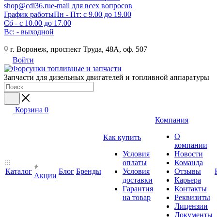
shop@cdi36.ru
e-mail для всех вопросов
График работы
Пн - Пт: с 9.00 до 19.00
Сб - с 10.00 до 17.00
Вс: - выходной
г. Воронеж, проспект Труда, 48А, оф. 507
Войти
Запчасти для дизельных двигателей и топливной аппаратуры
Корзина
0
Компания
О
Как купить
компании
Условия
Новости
оплаты
Команда
Каталог
Блог
Бренды
Условия
Отзывы
Акции
доставки
Карьера
Гарантия
Контакты
на товар
Реквизиты
Лицензии
Документы