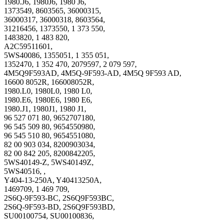
1980.J6, 1980J6, 1980 J6,
1373549, 8603565, 36000315,
36000317, 36000318, 8603564,
31216456, 1373550, 1 373 550,
1483820, 1 483 820,
A2C59511601,
5WS40086, 1355051, 1 355 051,
1352470, 1 352 470, 2079597, 2 079 597,
4M5Q9F593AD, 4M5Q-9F593-AD, 4M5Q 9F593 AD,
16600 8052R, 166008052R,
1980.L0, 1980L0, 1980 L0,
1980.E6, 1980E6, 1980 E6,
1980.J1, 1980J1, 1980 J1,
96 527 071 80, 9652707180,
96 545 509 80, 9654550980,
96 545 510 80, 9654551080,
82 00 903 034, 8200903034,
82 00 842 205, 8200842205,
5WS40149-Z, 5WS40149Z,
5WS40516, ,
Y404-13-250A, Y40413250A,
1469709, 1 469 709,
2S6Q-9F593-BC, 2S6Q9F593BC,
2S6Q-9F593-BD, 2S6Q9F593BD,
SU00100754, SU00100836,