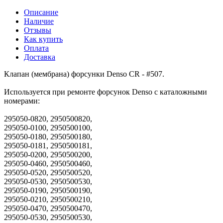
Описание
Наличие
Отзывы
Как купить
Оплата
Доставка
Клапан (мембрана) форсунки Denso CR - #507.
Используется при ремонте форсунок Denso с каталожными
номерами:
295050-0820, 2950500820,
295050-0100, 2950500100,
295050-0180, 2950500180,
295050-0181, 2950500181,
295050-0200, 2950500200,
295050-0460, 2950500460,
295050-0520, 2950500520,
295050-0530, 2950500530,
295050‐0190, 2950500190,
295050-0210, 2950500210,
295050-0470, 2950500470,
295050-0530, 2950500530,