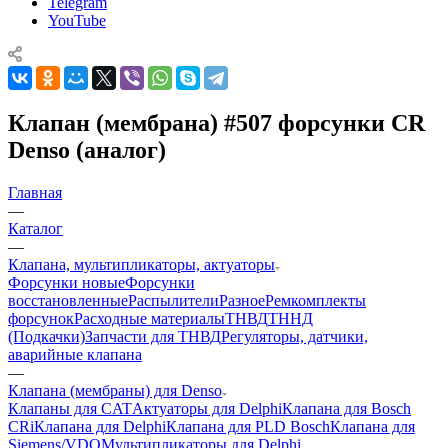
Telegram
YouTube
Клапан (мембрана) #507 форсунки CR
Denso (аналог)
Главная
—
Каталог
—
Клапана, мультипликаторы, актуаторы
Форсунки новые
Форсунки
восстановленные
Распылители
Разное
Ремкомплекты
форсунок
Расходные материалы
ТНВД
ТННД
(Подкачки)
Запчасти для ТНВД
Регуляторы, датчики,
аварийные клапана
—
Клапана (мембраны) для Denso
Клапаны для CAT
Актуаторы для Delphi
Клапана для Bosch
CRi
Клапана для Delphi
Клапана для PLD Bosch
Клапана для
Siemens/VDO
Мультипликаторы для Delphi