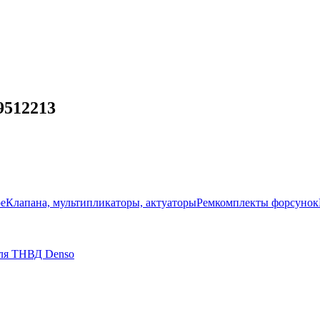
9512213
ое
Клапана, мультипликаторы, актуаторы
Ремкомплекты форсунок
для ТНВД Denso