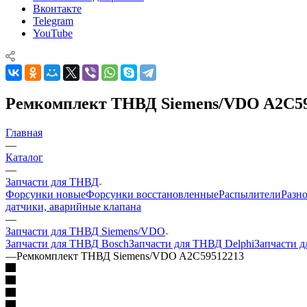
Вконтакте
Telegram
YouTube
Ремкомплект ТНВД Siemens/VDO A2C5
Главная
—
Каталог
—
Запчасти для ТНВД
Форсунки новые
Форсунки восстановленные
Распылители
Разн
датчики, аварийные клапана
—
Запчасти для ТНВД Siemens/VDO
Запчасти для ТНВД Bosch
Запчасти для ТНВД Delphi
Запчасти 
—
Ремкомплект ТНВД Siemens/VDO A2C59512213