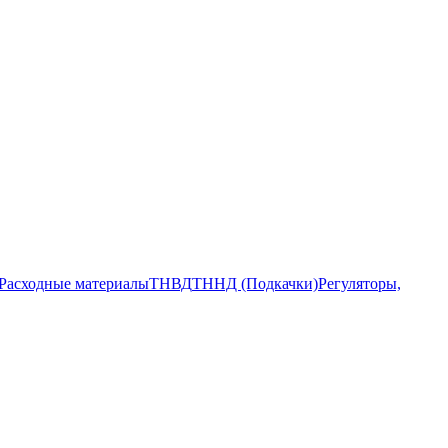
Расходные материалы
ТНВД
ТННД (Подкачки)
Регуляторы,