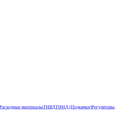
Расходные материалы
ТНВД
ТННД (Подкачки)
Регуляторы,