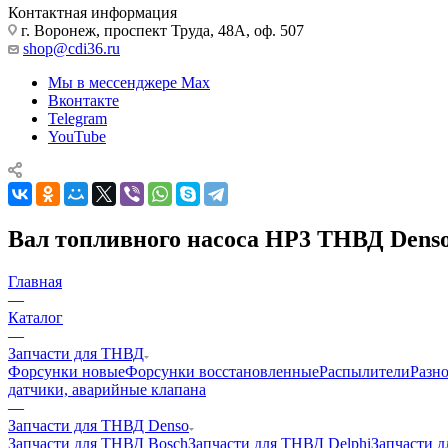
Контактная информация
г. Воронеж, проспект Труда, 48А, оф. 507
shop@cdi36.ru
Мы в мессенджере Max
Вконтакте
Telegram
YouTube
Вал топливного насоса HP3 ТНВД Denso
Главная
—
Каталог
—
Запчасти для ТНВД
Форсунки новые
Форсунки восстановленные
Распылители
Разн
датчики, аварийные клапана
—
Запчасти для ТНВД Denso
Запчасти для ТНВД Bosch
Запчасти для ТНВД Delphi
Запчасти 