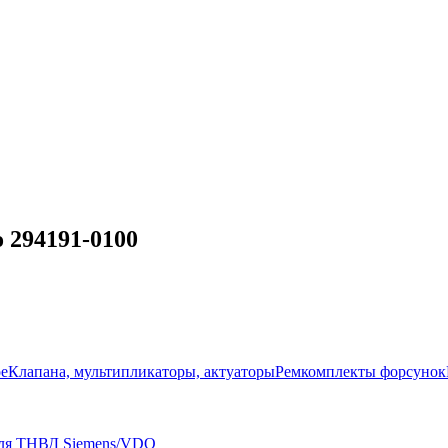
 294191-0100
ое
Клапана, мультипликаторы, актуаторы
Ремкомплекты форсунок
для ТНВД Siemens/VDO