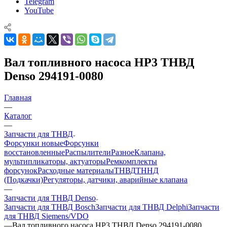
Telegram
YouTube
Вал топливного насоса HP3 ТНВД
Denso 294191-0080
Главная
—
Каталог
—
Запчасти для ТНВД
Форсунки новые
Форсунки
восстановленные
Распылители
Разное
Клапана,
мультипликаторы, актуаторы
Ремкомплекты
форсунок
Расходные материалы
ТНВД
ТННД
(Подкачки)
Регуляторы, датчики, аварийные клапана
—
Запчасти для ТНВД Denso
Запчасти для ТНВД Bosch
Запчасти для ТНВД Delphi
Запчасти
для ТНВД Siemens/VDO
—
Вал топливного насоса HP3 ТНВД Denso 294191-0080