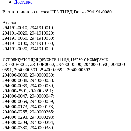
Доставка
Вал топливного насоса HP3 ТНВД Denso 294191-0080
Аналог:
294191-0010, 2941910010;
294191-0020, 2941910020;
294191-0050, 2941910050;
294191-0100, 2941910100;
294191-9020, 2941919020.
Используется при ремонте ТНВД Denso с номерами:
23100-E0062, 23100E0062, 294000-0590, 294000-0590, 294000-
0591, 2940000591, 294000-0592, 2940000592,
294000-0030, 2940000030;
294000-0038, 2940000038;
294000-0039, 2940000039;
294000-2591,2940002591;
294000-0047, 2940000047;
294000-0059, 2940000059;
294000-0173, 2940000173;
294000-0265, 2940000265;
294000-0293, 2940000293;
294000-0294, 2940000294;
294000-0380, 2940000380;