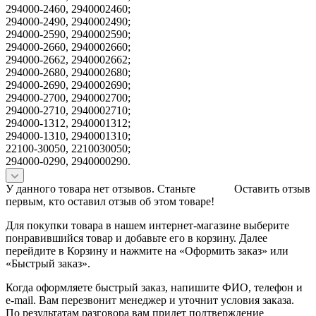
294000-2460, 2940002460;
294000-2490, 2940002490;
294000-2590, 2940002590;
294000-2660, 2940002660;
294000-2662, 2940002662;
294000-2680, 2940002680;
294000-2690, 2940002690;
294000-2700, 2940002700;
294000-2710, 2940002710;
294000-1312, 2940001312;
294000-1310, 2940001310;
22100-30050, 2210030050;
294000-0290, 2940000290.
У данного товара нет отзывов. Станьте
Оставить отзыв
первым, кто оставил отзыв об этом товаре!
Для покупки товара в нашем интернет-магазине выберите
понравившийся товар и добавьте его в корзину. Далее
перейдите в Корзину и нажмите на «Оформить заказ» или
«Быстрый заказ».
Когда оформляете быстрый заказ, напишите ФИО, телефон и
e-mail. Вам перезвонит менеджер и уточнит условия заказа.
По результатам разговора вам придет подтверждение