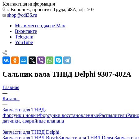
Контактная информация
г. Воронеж, проспект Труда, 48А, оф. 507
shop@cdi36.ru
Мы в мессенджере Max
Вконтакте
Telegram
YouTube
Сальник вала ТНВД Delphi 9307-402A
Главная
—
Каталог
—
Запчасти для ТНВД
Форсунки новые
Форсунки восстановленные
Распылители
Разн
датчики, аварийные клапана
—
Запчасти для ТНВД Delphi
Запчасти для ТНВД Bosch
Запчасти для ТНВД Denso
Запчасти 