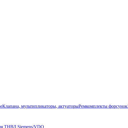
ое
Клапана, мультипликаторы, актуаторы
Ремкомплекты форсунок
для ТНВД Siemens/VDO