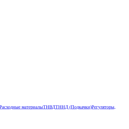
Расходные материалы
ТНВД
ТННД (Подкачки)
Регуляторы,