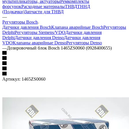
мультипликаторы, актуаторы
Ремкомплекты
форсунок
Расходные материалы
ТНВД
ТННД
(Подкачки)
Запчасти для ТНВД
—
Регуляторы Bosch
Датчики давления Bosch
Клапана аварийные Bosch
Регуляторы
Delphi
Регуляторы Siemens/VDO
Датчики давления
Delphi
Датчики давления Denso
Датчики давления
VDO
Клапаны аварийные Denso
Регуляторы Denso
—
Дозировочный блок Bosch 1465ZS0060 (0928400655)
Артикул:
1465ZS0060