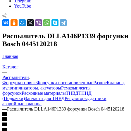
Telegram
YouTube
Распылитель DLLA146P1339 форсунки
Bosch 0445120218
Главная
—
Каталог
—
Распылители
Форсунки новые
Форсунки восстановленные
Разное
Клапана,
мультипликаторы, актуаторы
Ремкомплекты
форсунок
Расходные материалы
ТНВД
ТННД
(Подкачки)
Запчасти для ТНВД
Регуляторы, датчики,
аварийные клапана
—
Распылитель DLLA146P1339 форсунки Bosch 0445120218