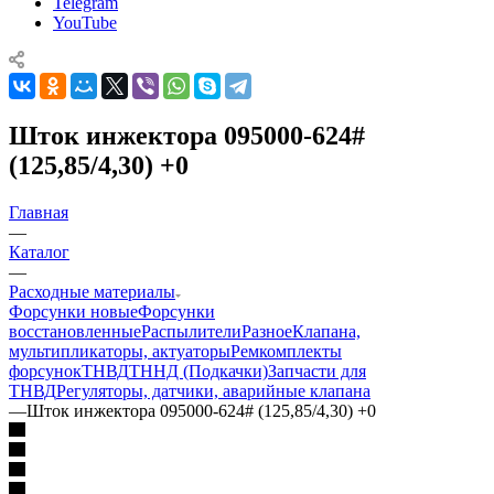
Telegram
YouTube
Шток инжектора 095000-624#
(125,85/4,30) +0
Главная
—
Каталог
—
Расходные материалы
Форсунки новые
Форсунки
восстановленные
Распылители
Разное
Клапана,
мультипликаторы, актуаторы
Ремкомплекты
форсунок
ТНВД
ТННД (Подкачки)
Запчасти для
ТНВД
Регуляторы, датчики, аварийные клапана
—
Шток инжектора 095000-624# (125,85/4,30) +0