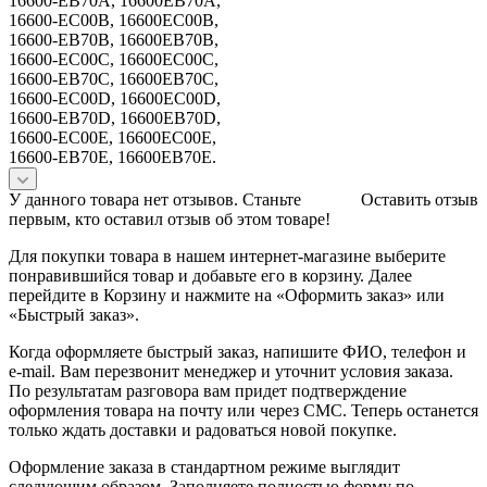
16600-EB70A, 16600EB70A,
16600-EC00B, 16600EC00B,
16600-EB70B, 16600EB70B,
16600-EC00C, 16600EC00C,
16600-EB70C, 16600EB70C,
16600-EC00D, 16600EC00D,
16600-EB70D, 16600EB70D,
16600-EC00E, 16600EC00E,
16600-EB70E, 16600EB70E.
У данного товара нет отзывов. Станьте
Оставить отзыв
первым, кто оставил отзыв об этом товаре!
Для покупки товара в нашем интернет-магазине выберите
понравившийся товар и добавьте его в корзину. Далее
перейдите в Корзину и нажмите на «Оформить заказ» или
«Быстрый заказ».
Когда оформляете быстрый заказ, напишите ФИО, телефон и
e-mail. Вам перезвонит менеджер и уточнит условия заказа.
По результатам разговора вам придет подтверждение
оформления товара на почту или через СМС. Теперь останется
только ждать доставки и радоваться новой покупке.
Оформление заказа в стандартном режиме выглядит
следующим образом. Заполняете полностью форму по