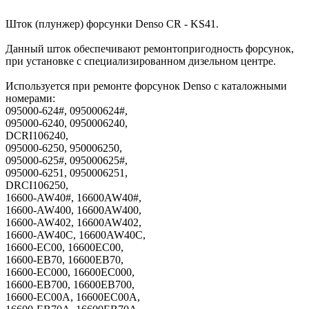
Шток (плунжер) форсунки Denso CR - KS41.
Данный шток обеспечивают ремонтопригодность форсунок,
при установке с специализированном дизельном центре.
Используется при ремонте форсунок Denso с каталожными
номерами:
095000-624#, 095000624#,
095000-6240, 0950006240,
DCRI106240,
095000-6250, 950006250,
095000-625#, 095000625#,
095000-6251, 0950006251,
DRCI106250,
16600-AW40#, 16600AW40#,
16600-AW400, 16600AW400,
16600-AW402, 16600AW402,
16600-AW40C, 16600AW40C,
16600-EC00, 16600EC00,
16600-EB70, 16600EB70,
16600-EC000, 16600EC000,
16600-EB700, 16600EB700,
16600-EC00A, 16600EC00A,