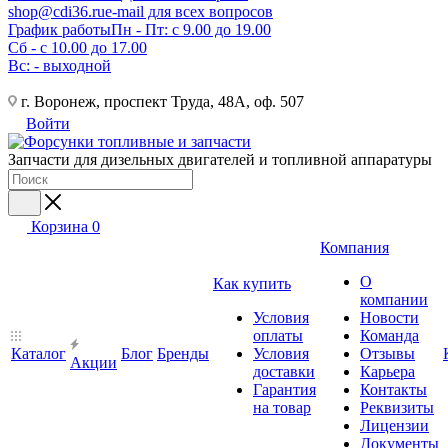
shop@cdi36.ru
e-mail для всех вопросов
График работы
Пн - Пт: с 9.00 до 19.00
Сб - с 10.00 до 17.00
Вс: - выходной
г. Воронеж, проспект Труда, 48А, оф. 507
Войти
Запчасти для дизельных двигателей и топливной аппаратуры
Корзина
0
Компания
О
Как купить
компании
Условия
Новости
оплаты
Команда
Каталог
Блог
Бренды
Условия
Отзывы
Акции
доставки
Карьера
Гарантия
Контакты
на товар
Реквизиты
Лицензии
Документы