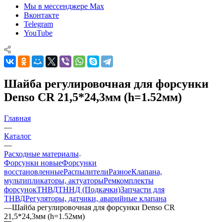
Мы в мессенджере Max
Вконтакте
Telegram
YouTube
Шайба регулировочная для форсунки
Denso CR 21,5*24,3мм (h=1.52мм)
Главная
—
Каталог
—
Расходные материалы
Форсунки новые
Форсунки
восстановленные
Распылители
Разное
Клапана,
мультипликаторы, актуаторы
Ремкомплекты
форсунок
ТНВД
ТННД (Подкачки)
Запчасти для
ТНВД
Регуляторы, датчики, аварийные клапана
—
Шайба регулировочная для форсунки Denso CR
21,5*24,3мм (h=1.52мм)