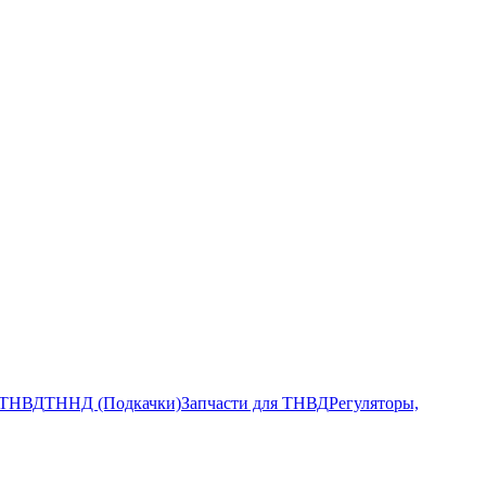
ТНВД
ТННД (Подкачки)
Запчасти для ТНВД
Регуляторы,