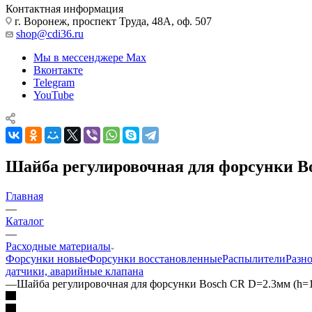
Контактная информация
г. Воронеж, проспект Труда, 48А, оф. 507
shop@cdi36.ru
Мы в мессенджере Max
Вконтакте
Telegram
YouTube
Шайба регулировочная для форсунки Bo
Главная
—
Каталог
—
Расходные материалы
Форсунки новые
Форсунки восстановленные
Распылители
Разн
датчики, аварийные клапана
—
Шайба регулировочная для форсунки Bosch CR D=2.3мм (h=