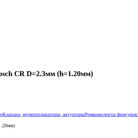
sch CR D=2.3мм (h=1.20мм)
ое
Клапана, мультипликаторы, актуаторы
Ремкомплекты форсунок
1.20мм)