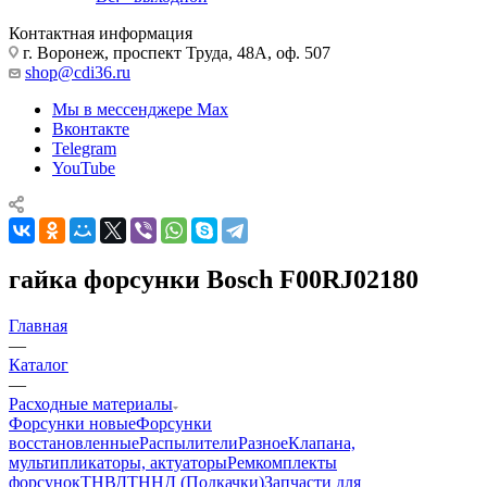
Контактная информация
г. Воронеж, проспект Труда, 48А, оф. 507
shop@cdi36.ru
Мы в мессенджере Max
Вконтакте
Telegram
YouTube
гайка форсунки Bosch F00RJ02180
Главная
—
Каталог
—
Расходные материалы
Форсунки новые
Форсунки
восстановленные
Распылители
Разное
Клапана,
мультипликаторы, актуаторы
Ремкомплекты
форсунок
ТНВД
ТННД (Подкачки)
Запчасти для