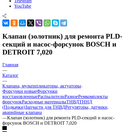
Telegram
YouTube
Клапан (золотник) для ремонта PLD-
секций и насос-форсунок BOSCH и
DETROIT 7,020
Главная
—
Каталог
—
Клапана, мультипликаторы, актуаторы
Форсунки новые
Форсунки
восстановленные
Распылители
Разное
Ремкомплекты
форсунок
Расходные материалы
ТНВД
ТННД
(Подкачки)
Запчасти для ТНВД
Регуляторы, датчики,
аварийные клапана
—
Клапан (золотник) для ремонта PLD-секций и насос-
форсунок BOSCH и DETROIT 7,020