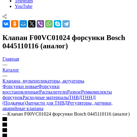
Telegram
YouTube
Клапан F00VC01024 форсунки Bosch
0445110116 (аналог)
Главная
—
Каталог
—
Клапана, мультипликаторы, актуаторы
Форсунки новые
Форсунки
восстановленные
Распылители
Разное
Ремкомплекты
форсунок
Расходные материалы
ТНВД
ТННД
(Подкачки)
Запчасти для ТНВД
Регуляторы, датчики,
аварийные клапана
—
Клапан F00VC01024 форсунки Bosch 0445110116 (аналог)