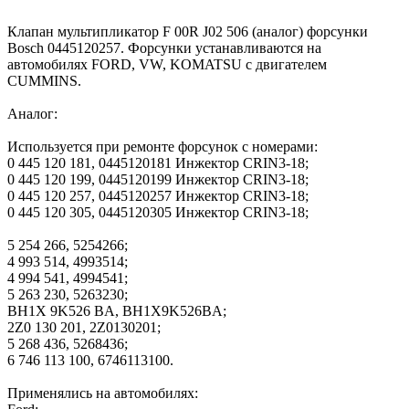
Клапан мультипликатор F 00R J02 506 (аналог) форсунки
Bosch 0445120257. Форсунки устанавливаются на
автомобилях FORD, VW, KOMATSU с двигателем
CUMMINS.
Аналог:
Используется при ремонте форсунок с номерами:
0 445 120 181, 0445120181 Инжектор CRIN3-18;
0 445 120 199, 0445120199 Инжектор CRIN3-18;
0 445 120 257, 0445120257 Инжектор CRIN3-18;
0 445 120 305, 0445120305 Инжектор CRIN3-18;
5 254 266, 5254266;
4 993 514, 4993514;
4 994 541, 4994541;
5 263 230, 5263230;
BH1X 9K526 BA, BH1X9K526BA;
2Z0 130 201, 2Z0130201;
5 268 436, 5268436;
6 746 113 100, 6746113100.
Применялись на автомобилях: