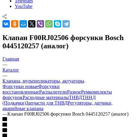
Telegram
YouTube
Клапан F00RJ02506 форсунки Bosch
0445120257 (аналог)
Главная
—
Каталог
—
Клапана, мультипликаторы, актуаторы
Форсунки новые
Форсунки
восстановленные
Распылители
Разное
Ремкомплекты
форсунок
Расходные материалы
ТНВД
ТННД
(Подкачки)
Запчасти для ТНВД
Регуляторы, датчики,
аварийные клапана
—
Клапан F00RJ02506 форсунки Bosch 0445120257 (аналог)