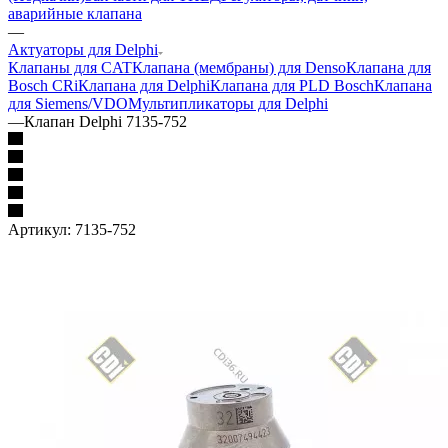
аварийные клапана
—
Актуаторы для Delphi
Клапаны для CAT
Клапана (мембраны) для Denso
Клапана для
Bosch CRi
Клапана для Delphi
Клапана для PLD Bosch
Клапана
для Siemens/VDO
Мультипликаторы для Delphi
—
Клапан Delphi 7135-752
Артикул:
7135-752