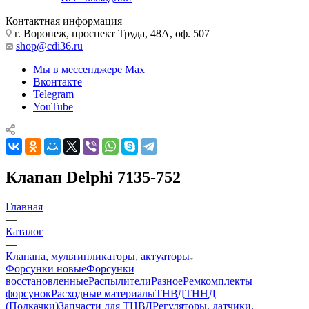
Контактная информация
г. Воронеж, проспект Труда, 48А, оф. 507
shop@cdi36.ru
Мы в мессенджере Max
Вконтакте
Telegram
YouTube
Клапан Delphi 7135-752
Главная
—
Каталог
—
Клапана, мультипликаторы, актуаторы
Форсунки новые
Форсунки
восстановленные
Распылители
Разное
Ремкомплекты
форсунок
Расходные материалы
ТНВД
ТННД
(Подкачки)
Запчасти для ТНВД
Регуляторы, датчики,