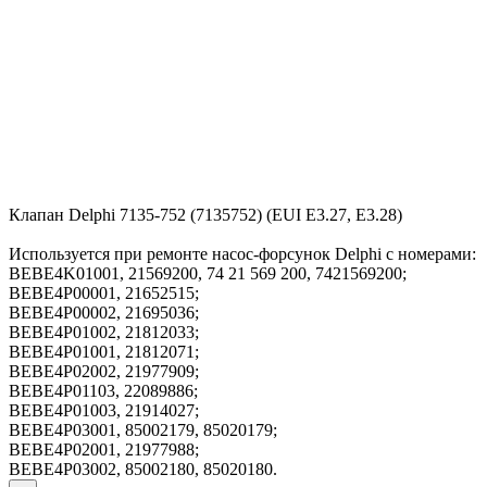
Клапан Delphi 7135-752 (7135752) (EUI E3.27, E3.28)
Используется при ремонте насос-форсунок Delphi с номерами:
BEBE4K01001, 21569200, 74 21 569 200, 7421569200;
BEBE4P00001, 21652515;
BEBE4P00002, 21695036;
BEBE4P01002, 21812033;
BEBE4P01001, 21812071;
BEBE4P02002, 21977909;
BEBE4P01103, 22089886;
BEBE4P01003, 21914027;
BEBE4P03001, 85002179, 85020179;
BEBE4P02001, 21977988;
BEBE4P03002, 85002180, 85020180.