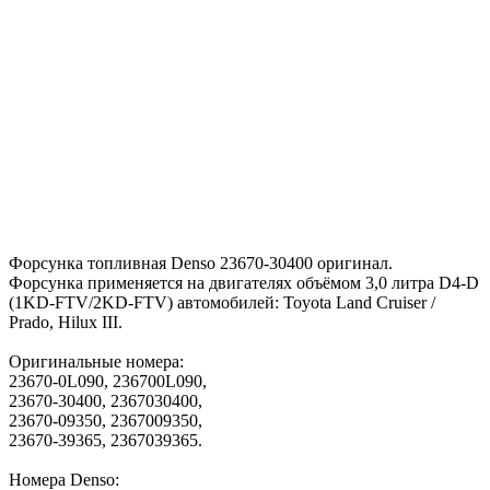
Форсунка топливная Denso 23670-30400 оригинал.
Форсунка применяется на двигателях объёмом 3,0 литра D4-D
(1KD-FTV/2KD-FTV) автомобилей: Toyota Land Cruiser /
Prado, Hilux III.
Оригинальные номера:
23670-0L090, 236700L090,
23670-30400, 2367030400,
23670-09350, 2367009350,
23670-39365, 2367039365.
Номера Denso: