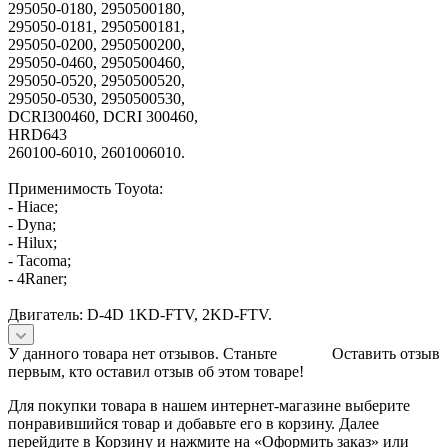
295050-0180, 2950500180,
295050-0181, 2950500181,
295050-0200, 2950500200,
295050-0460, 2950500460,
295050-0520, 2950500520,
295050-0530, 2950500530,
DCRI300460, DCRI 300460,
HRD643
260100-6010, 2601006010.
Применимость Toyota:
- Hiace;
- Dyna;
- Hilux;
- Tacoma;
- 4Raner;
Двигатель: D-4D 1KD-FTV, 2KD-FTV.
У данного товара нет отзывов. Станьте
Оставить отзыв
первым, кто оставил отзыв об этом товаре!
Для покупки товара в нашем интернет-магазине выберите
понравившийся товар и добавьте его в корзину. Далее
перейдите в Корзину и нажмите на «Оформить заказ» или