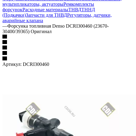
мультипликаторы, актуаторы
Ремкомплекты
форсунок
Расходные материалы
ТНВД
ТННД
(Подкачки)
Запчасти для ТНВД
Регуляторы, датчики,
аварийные клапана
—
Форсунка топливная Denso DCRI300460 (23670-
30400/39365) Оригинал
Артикул:
DCRI300460