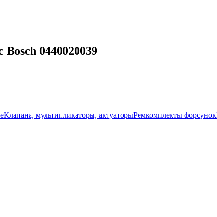
 Bosch 0440020039
ое
Клапана, мультипликаторы, актуаторы
Ремкомплекты форсунок