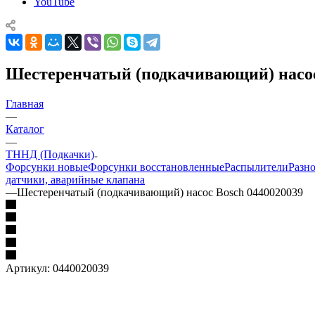
YouTube
Шестеренчатый (подкачивающий) насос
Главная
—
Каталог
—
ТННД (Подкачки)
Форсунки новые
Форсунки восстановленные
Распылители
Разн
датчики, аварийные клапана
—
Шестеренчатый (подкачивающий) насос Bosch 0440020039
Артикул:
0440020039