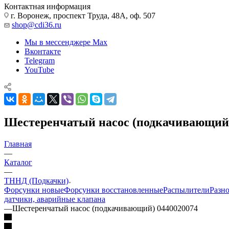
Контактная информация
г. Воронеж, проспект Труда, 48А, оф. 507
shop@cdi36.ru
Мы в мессенджере Max
Вконтакте
Telegram
YouTube
Шестеренчатый насос (подкачивающий)
Главная
—
Каталог
—
ТННД (Подкачки)
Форсунки новые
Форсунки восстановленные
Распылители
Разн
датчики, аварийные клапана
—
Шестеренчатый насос (подкачивающий) 0440020074