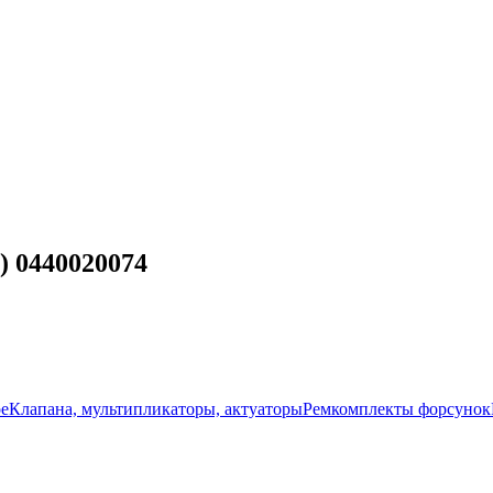
 0440020074
ое
Клапана, мультипликаторы, актуаторы
Ремкомплекты форсунок