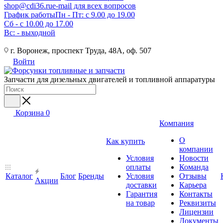
shop@cdi36.ru
e-mail для всех вопросов
График работы
Пн - Пт: с 9.00 до 19.00
Сб - с 10.00 до 17.00
Вс: - выходной
г. Воронеж, проспект Труда, 48А, оф. 507
Войти
Запчасти для дизельных двигателей и топливной аппаратуры
Корзина
0
Компания
О
Как купить
компании
Условия
Новости
оплаты
Команда
Каталог
Блог
Бренды
Условия
Отзывы
Акции
доставки
Карьера
Гарантия
Контакты
на товар
Реквизиты
Лицензии
Документы