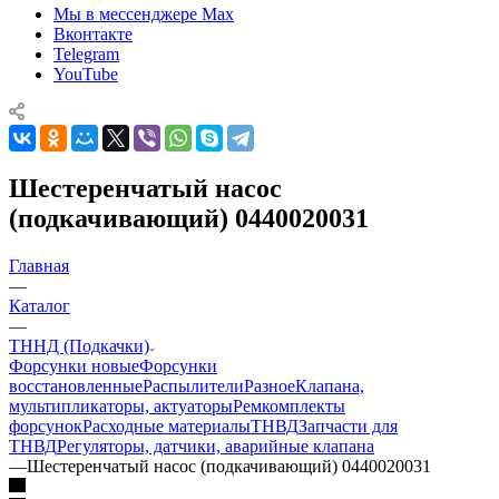
Мы в мессенджере Max
Вконтакте
Telegram
YouTube
Шестеренчатый насос
(подкачивающий) 0440020031
Главная
—
Каталог
—
ТННД (Подкачки)
Форсунки новые
Форсунки
восстановленные
Распылители
Разное
Клапана,
мультипликаторы, актуаторы
Ремкомплекты
форсунок
Расходные материалы
ТНВД
Запчасти для
ТНВД
Регуляторы, датчики, аварийные клапана
—
Шестеренчатый насос (подкачивающий) 0440020031