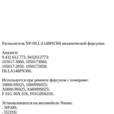
Распылитель NP-DLLA148PN306 механической форсунки
Аналоги:
9 432 612 773, 9432612773;
105017-3060, 1050173060;
105017-2850, 1050172850;
DLLA148PN306.
Используется при ремонте форсунок с номерами:
16600-9S025, 166009S025;
A6600-9S025, A66009S025;
F 01G 09X 03S, F01G09X03S.
Устанавливаются на автомобили Nissan:
- NP300;
- D22SS;