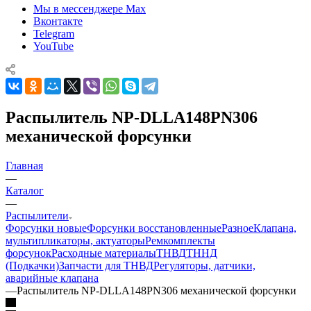
Мы в мессенджере Max
Вконтакте
Telegram
YouTube
Распылитель NP-DLLA148PN306
механической форсунки
Главная
—
Каталог
—
Распылители
Форсунки новые
Форсунки восстановленные
Разное
Клапана,
мультипликаторы, актуаторы
Ремкомплекты
форсунок
Расходные материалы
ТНВД
ТННД
(Подкачки)
Запчасти для ТНВД
Регуляторы, датчики,
аварийные клапана
—
Распылитель NP-DLLA148PN306 механической форсунки