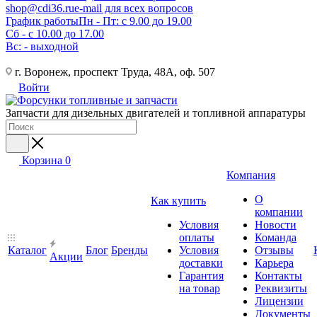
shop@cdi36.ru
e-mail для всех вопросов
График работы
Пн - Пт: с 9.00 до 19.00
Сб - с 10.00 до 17.00
Вс: - выходной
г. Воронеж, проспект Труда, 48А, оф. 507
Войти
Запчасти для дизельных двигателей и топливной аппаратуры
Корзина
0
Компания
О
Как купить
компании
Условия
Новости
оплаты
Команда
Каталог
Блог
Бренды
Условия
Отзывы
Акции
доставки
Карьера
Гарантия
Контакты
на товар
Реквизиты
Лицензии
Документы