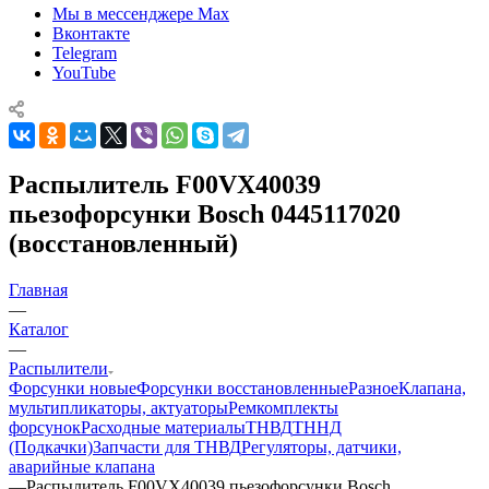
Мы в мессенджере Max
Вконтакте
Telegram
YouTube
Распылитель F00VX40039
пьезофорсунки Bosch 0445117020
(восстановленный)
Главная
—
Каталог
—
Распылители
Форсунки новые
Форсунки восстановленные
Разное
Клапана,
мультипликаторы, актуаторы
Ремкомплекты
форсунок
Расходные материалы
ТНВД
ТННД
(Подкачки)
Запчасти для ТНВД
Регуляторы, датчики,
аварийные клапана
—
Распылитель F00VX40039 пьезофорсунки Bosch