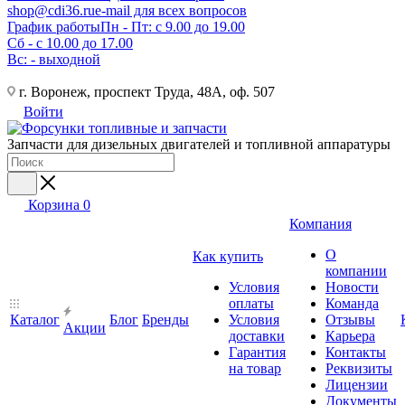
shop@cdi36.ru
e-mail для всех вопросов
График работы
Пн - Пт: с 9.00 до 19.00
Сб - с 10.00 до 17.00
Вс: - выходной
г. Воронеж, проспект Труда, 48А, оф. 507
Войти
Запчасти для дизельных двигателей и топливной аппаратуры
Корзина
0
Компания
О
Как купить
компании
Условия
Новости
оплаты
Команда
Каталог
Блог
Бренды
Условия
Отзывы
Акции
доставки
Карьера
Гарантия
Контакты
на товар
Реквизиты
Лицензии
Документы