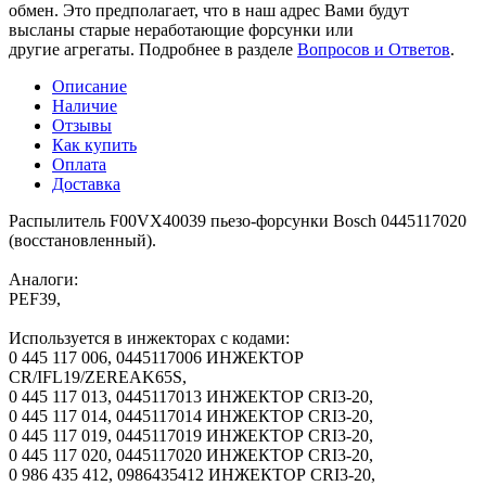
обмен. Это предполагает, что в наш адрес Вами будут
высланы старые неработающие форсунки или
другие агрегаты. Подробнее в разделе
Вопросов и Ответов
.
Описание
Наличие
Отзывы
Как купить
Оплата
Доставка
Распылитель F00VX40039 пьезо-форсунки Bosch 0445117020
(восстановленный).
Аналоги:
PEF39,
Используется в инжекторах с кодами:
0 445 117 006, 0445117006 ИНЖЕКТОР
CR/IFL19/ZEREAK65S,
0 445 117 013, 0445117013 ИНЖЕКТОР CRI3-20,
0 445 117 014, 0445117014 ИНЖЕКТОР CRI3-20,
0 445 117 019, 0445117019 ИНЖЕКТОР CRI3-20,
0 445 117 020, 0445117020 ИНЖЕКТОР CRI3-20,
0 986 435 412, 0986435412 ИНЖЕКТОР CRI3-20,