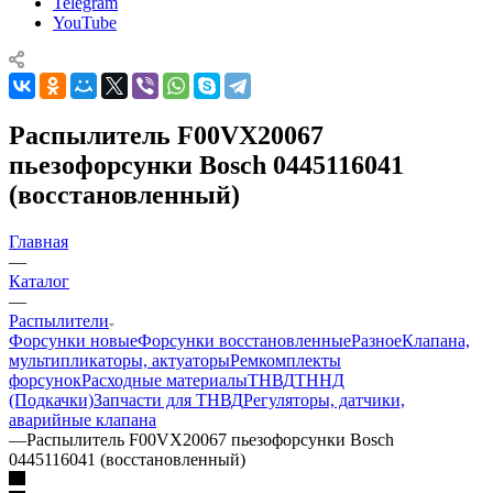
Telegram
YouTube
Распылитель F00VX20067
пьезофорсунки Bosch 0445116041
(восстановленный)
Главная
—
Каталог
—
Распылители
Форсунки новые
Форсунки восстановленные
Разное
Клапана,
мультипликаторы, актуаторы
Ремкомплекты
форсунок
Расходные материалы
ТНВД
ТННД
(Подкачки)
Запчасти для ТНВД
Регуляторы, датчики,
аварийные клапана
—
Распылитель F00VX20067 пьезофорсунки Bosch
0445116041 (восстановленный)