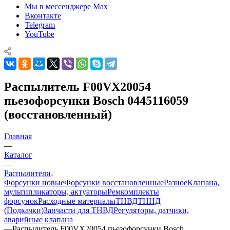
Мы в мессенджере Max
Вконтакте
Telegram
YouTube
Распылитель F00VX20054
пьезофорсунки Bosch 0445116059
(восстановленный)
Главная
—
Каталог
—
Распылители
Форсунки новые
Форсунки восстановленные
Разное
Клапана,
мультипликаторы, актуаторы
Ремкомплекты
форсунок
Расходные материалы
ТНВД
ТННД
(Подкачки)
Запчасти для ТНВД
Регуляторы, датчики,
аварийные клапана
—
Распылитель F00VX20054 пьезофорсунки Bosch