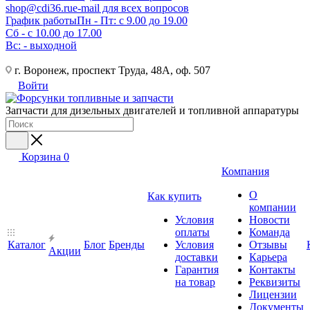
shop@cdi36.ru
e-mail для всех вопросов
График работы
Пн - Пт: с 9.00 до 19.00
Сб - с 10.00 до 17.00
Вс: - выходной
г. Воронеж, проспект Труда, 48А, оф. 507
Войти
Запчасти для дизельных двигателей и топливной аппаратуры
Корзина
0
Компания
О
Как купить
компании
Условия
Новости
оплаты
Команда
Каталог
Блог
Бренды
Условия
Отзывы
Акции
доставки
Карьера
Гарантия
Контакты
на товар
Реквизиты
Лицензии
Документы