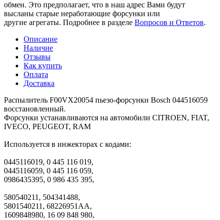
обмен. Это предполагает, что в наш адрес Вами будут
высланы старые неработающие форсунки или
другие агрегаты. Подробнее в разделе
Вопросов и Ответов
.
Описание
Наличие
Отзывы
Как купить
Оплата
Доставка
Распылитель F00VX20054 пьезо-форсунки Bosch 044516059
восстановленный.
Форсунки устанавливаются на автомобили CITROEN, FIAT,
IVECO, PEUGEOT, RAM
Используется в инжекторах с кодами:
0445116019, 0 445 116 019,
0445116059, 0 445 116 059,
0986435395, 0 986 435 395,
580540211, 504341488,
5801540211, 68226951AA,
1609848980, 16 09 848 980,