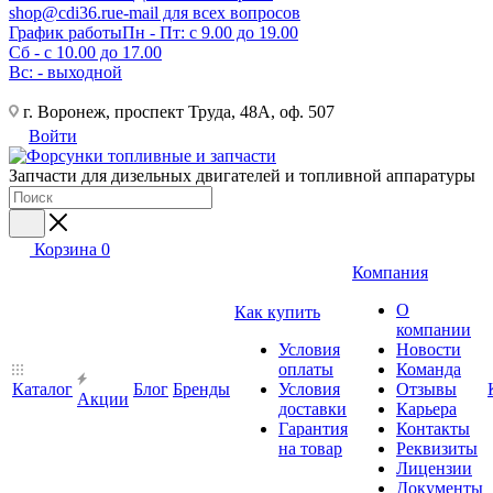
shop@cdi36.ru
e-mail для всех вопросов
График работы
Пн - Пт: с 9.00 до 19.00
Сб - с 10.00 до 17.00
Вс: - выходной
г. Воронеж, проспект Труда, 48А, оф. 507
Войти
Запчасти для дизельных двигателей и топливной аппаратуры
Корзина
0
Компания
О
Как купить
компании
Условия
Новости
оплаты
Команда
Каталог
Блог
Бренды
Условия
Отзывы
Акции
доставки
Карьера
Гарантия
Контакты
на товар
Реквизиты
Лицензии
Документы