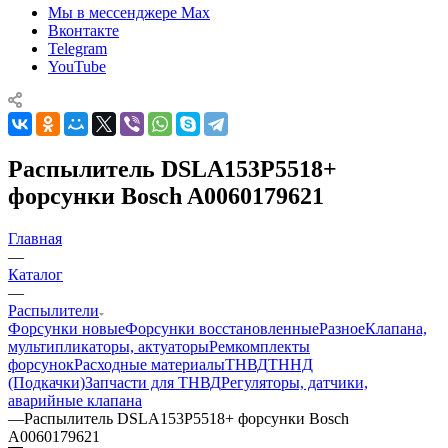
Мы в мессенджере Max
Вконтакте
Telegram
YouTube
Распылитель DSLA153P5518+
форсунки Bosch A0060179621
Главная
—
Каталог
—
Распылители
Форсунки новые
Форсунки восстановленные
Разное
Клапана,
мультипликаторы, актуаторы
Ремкомплекты
форсунок
Расходные материалы
ТНВД
ТННД
(Подкачки)
Запчасти для ТНВД
Регуляторы, датчики,
аварийные клапана
—
Распылитель DSLA153P5518+ форсунки Bosch
A0060179621