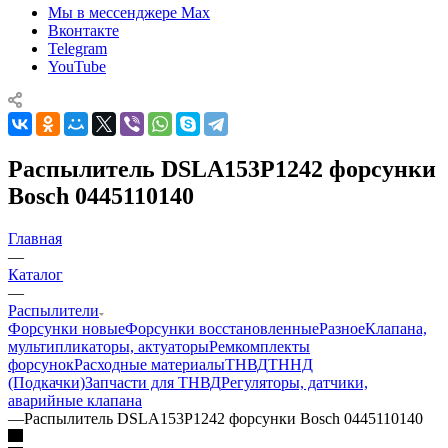
Мы в мессенджере Max
Вконтакте
Telegram
YouTube
Распылитель DSLA153P1242 форсунки
Bosch 0445110140
Главная
—
Каталог
—
Распылители
Форсунки новые
Форсунки восстановленные
Разное
Клапана,
мультипликаторы, актуаторы
Ремкомплекты
форсунок
Расходные материалы
ТНВД
ТННД
(Подкачки)
Запчасти для ТНВД
Регуляторы, датчики,
аварийные клапана
—
Распылитель DSLA153P1242 форсунки Bosch 0445110140