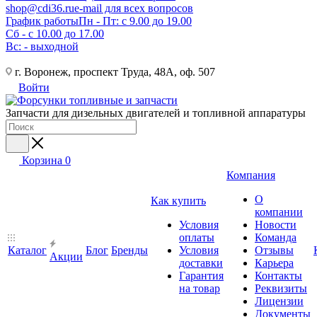
shop@cdi36.ru
e-mail для всех вопросов
График работы
Пн - Пт: с 9.00 до 19.00
Сб - с 10.00 до 17.00
Вс: - выходной
г. Воронеж, проспект Труда, 48А, оф. 507
Войти
Запчасти для дизельных двигателей и топливной аппаратуры
Корзина
0
Компания
О
Как купить
компании
Условия
Новости
оплаты
Команда
Каталог
Блог
Бренды
Условия
Отзывы
Акции
доставки
Карьера
Гарантия
Контакты
на товар
Реквизиты
Лицензии
Документы