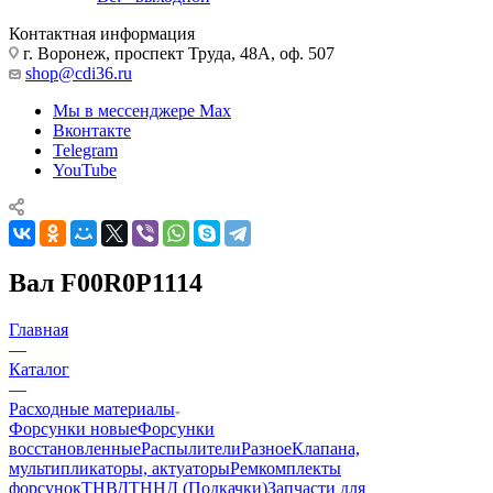
Контактная информация
г. Воронеж, проспект Труда, 48А, оф. 507
shop@cdi36.ru
Мы в мессенджере Max
Вконтакте
Telegram
YouTube
Вал F00R0P1114
Главная
—
Каталог
—
Расходные материалы
Форсунки новые
Форсунки
восстановленные
Распылители
Разное
Клапана,
мультипликаторы, актуаторы
Ремкомплекты
форсунок
ТНВД
ТННД (Подкачки)
Запчасти для