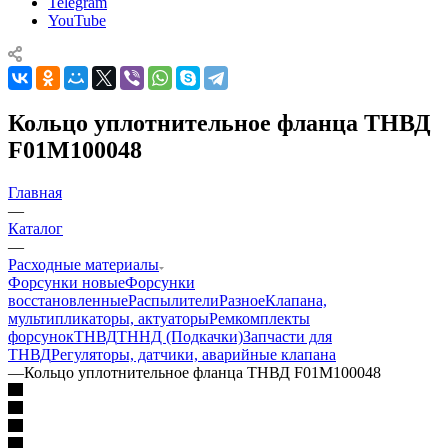
Telegram
YouTube
Кольцо уплотнительное фланца ТНВД
F01M100048
Главная
—
Каталог
—
Расходные материалы
Форсунки новые
Форсунки
восстановленные
Распылители
Разное
Клапана,
мультипликаторы, актуаторы
Ремкомплекты
форсунок
ТНВД
ТННД (Подкачки)
Запчасти для
ТНВД
Регуляторы, датчики, аварийные клапана
—
Кольцо уплотнительное фланца ТНВД F01M100048