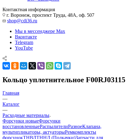
Контактная информация
г. Воронеж, проспект Труда, 48А, оф. 507
shop@cdi36.ru
Мы в мессенджере Max
Вконтакте
Telegram
YouTube
Кольцо уплотнительное F00RJ03115
Главная
—
Каталог
—
Расходные материалы
Форсунки новые
Форсунки
восстановленные
Распылители
Разное
Клапана,
мультипликаторы, актуаторы
Ремкомплекты
форсунок
ТНВД
ТННД (Подкачки)
Запчасти для