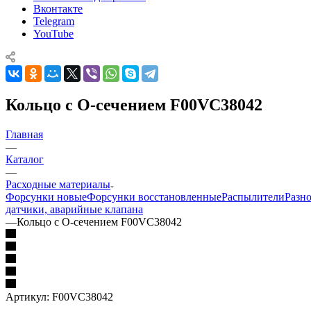
Вконтакте
Telegram
YouTube
Кольцо с О-сечением F00VC38042
Главная
—
Каталог
—
Расходные материалы
Форсунки новые
Форсунки восстановленные
Распылители
Разн
датчики, аварийные клапана
—
Кольцо с О-сечением F00VC38042
Артикул:
F00VC38042