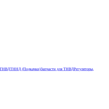
ТНВД
ТННД (Подкачки)
Запчасти для ТНВД
Регуляторы,