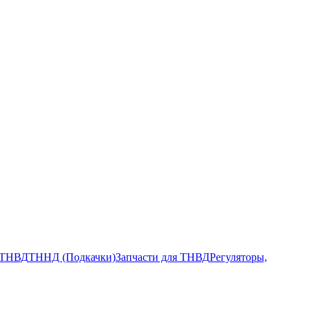
ТНВД
ТННД (Подкачки)
Запчасти для ТНВД
Регуляторы,