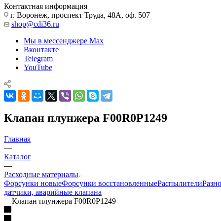
Контактная информация
г. Воронеж, проспект Труда, 48А, оф. 507
shop@cdi36.ru
Мы в мессенджере Max
Вконтакте
Telegram
YouTube
Клапан плунжера F00R0P1249
Главная
—
Каталог
—
Расходные материалы
Форсунки новые
Форсунки восстановленные
Распылители
Разн
датчики, аварийные клапана
—
Клапан плунжера F00R0P1249