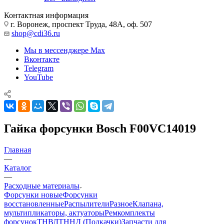
Контактная информация
г. Воронеж, проспект Труда, 48А, оф. 507
shop@cdi36.ru
Мы в мессенджере Max
Вконтакте
Telegram
YouTube
Гайка форсунки Bosch F00VC14019
Главная
—
Каталог
—
Расходные материалы
Форсунки новые
Форсунки
восстановленные
Распылители
Разное
Клапана,
мультипликаторы, актуаторы
Ремкомплекты
форсунок
ТНВД
ТННД (Подкачки)
Запчасти для