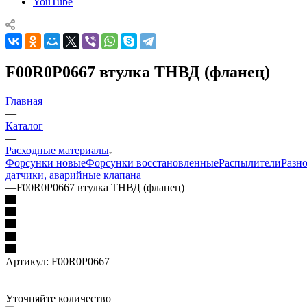
YouTube
F00R0P0667 втулка ТНВД (фланец)
Главная
—
Каталог
—
Расходные материалы
Форсунки новые
Форсунки восстановленные
Распылители
Разн
датчики, аварийные клапана
—
F00R0P0667 втулка ТНВД (фланец)
Артикул:
F00R0P0667
Уточняйте количество