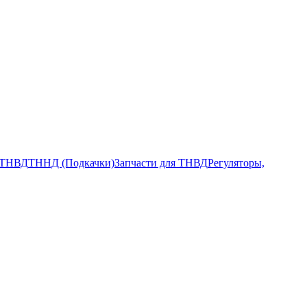
ТНВД
ТННД (Подкачки)
Запчасти для ТНВД
Регуляторы,