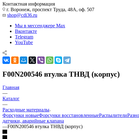
Контактная информация
г. Воронеж, проспект Труда, 48А, оф. 507
shop@cdi36.ru
Мы в мессенджере Max
Вконтакте
Telegram
YouTube
F00N200546 втулка ТНВД (корпус)
Главная
—
Каталог
—
Расходные материалы
Форсунки новые
Форсунки восстановленные
Распылители
Разн
датчики, аварийные клапана
—
F00N200546 втулка ТНВД (корпус)