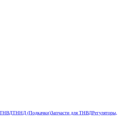
ТНВД
ТННД (Подкачки)
Запчасти для ТНВД
Регуляторы,