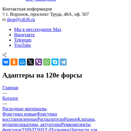
Контактная информация
г. Воронеж, проспект Труда, 48А, оф. 507
shop@cdi36.ru
Мы в мессенджере Max
Вконтакте
Telegram
YouTube
Адаптеры на 120е форсы
Главная
—
Каталог
—
Расходные материалы
Форсунки новые
Форсунки
восстановленные
Распылители
Разное
Клапана,
мультипликаторы, актуаторы
Ремкомплекты
форсунок
ТНВД
ТННД (Подкачки)
Запчасти для