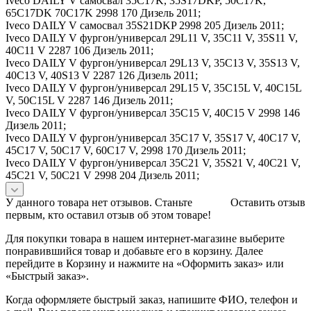
Iveco DAILY V самосвал 35C17K, 35S17DKP, 50C17K,
65C17DK 70C17K 2998 170 Дизель 2011;
Iveco DAILY V самосвал 35S21DKP 2998 205 Дизель 2011;
Iveco DAILY V фургон/универсал 29L11 V, 35C11 V, 35S11 V,
40C11 V 2287 106 Дизель 2011;
Iveco DAILY V фургон/универсал 29L13 V, 35C13 V, 35S13 V,
40C13 V, 40S13 V 2287 126 Дизель 2011;
Iveco DAILY V фургон/универсал 29L15 V, 35C15L V, 40C15L
V, 50C15L V 2287 146 Дизель 2011;
Iveco DAILY V фургон/универсал 35C15 V, 40C15 V 2998 146
Дизель 2011;
Iveco DAILY V фургон/универсал 35C17 V, 35S17 V, 40C17 V,
45C17 V, 50C17 V, 60C17 V, 2998 170 Дизель 2011;
Iveco DAILY V фургон/универсал 35C21 V, 35S21 V, 40C21 V,
45C21 V, 50C21 V 2998 204 Дизель 2011;
У данного товара нет отзывов. Станьте
Оставить отзыв
первым, кто оставил отзыв об этом товаре!
Для покупки товара в нашем интернет-магазине выберите
понравившийся товар и добавьте его в корзину. Далее
перейдите в Корзину и нажмите на «Оформить заказ» или
«Быстрый заказ».
Когда оформляете быстрый заказ, напишите ФИО, телефон и