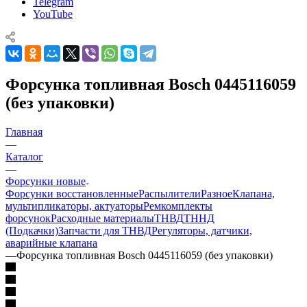
Telegram
YouTube
Форсунка топливная Bosch 0445116059
(без упаковки)
Главная
—
Каталог
—
Форсунки новые
Форсунки восстановленные
Распылители
Разное
Клапана,
мультипликаторы, актуаторы
Ремкомплекты
форсунок
Расходные материалы
ТНВД
ТННД
(Подкачки)
Запчасти для ТНВД
Регуляторы, датчики,
аварийные клапана
—
Форсунка топливная Bosch 0445116059 (без упаковки)