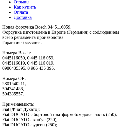
Отзывы
Как купить
Оплата
Доставка
Новая форсунка Bosch 0445116059.
Форсунка изготовлена в Европе (Германия) с соблюдением
всего регламента производства.
Гарантия 6 месяцев.
Номера Bosch:
0445116059, 0 445 116 059,
0445116019, 0 445 116 019,
0986435395, 0 986 435 395.
Номера OE:
5801540211,
504341488,
504385557.
Применяемость:
Fiat [Фиат Дукато];
Fiat DUCATO c бортовой платформой/ходовая часть (250);
Fiat DUCATO автобус (250);
Fiat DUCATO фургон (250);