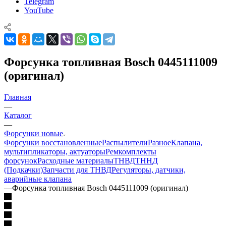
Telegram
YouTube
Форсунка топливная Bosch 0445111009
(оригинал)
Главная
—
Каталог
—
Форсунки новые
Форсунки восстановленные
Распылители
Разное
Клапана,
мультипликаторы, актуаторы
Ремкомплекты
форсунок
Расходные материалы
ТНВД
ТННД
(Подкачки)
Запчасти для ТНВД
Регуляторы, датчики,
аварийные клапана
—
Форсунка топливная Bosch 0445111009 (оригинал)