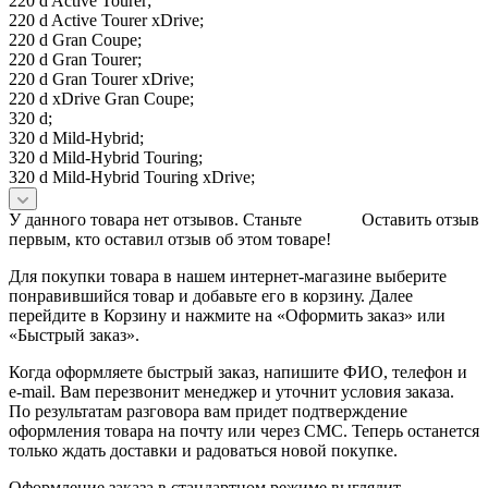
220 d Active Tourer;
220 d Active Tourer xDrive;
220 d Gran Coupe;
220 d Gran Tourer;
220 d Gran Tourer xDrive;
220 d xDrive Gran Coupe;
320 d;
320 d Mild-Hybrid;
320 d Mild-Hybrid Touring;
320 d Mild-Hybrid Touring xDrive;
У данного товара нет отзывов. Станьте
Оставить отзыв
первым, кто оставил отзыв об этом товаре!
Для покупки товара в нашем интернет-магазине выберите
понравившийся товар и добавьте его в корзину. Далее
перейдите в Корзину и нажмите на «Оформить заказ» или
«Быстрый заказ».
Когда оформляете быстрый заказ, напишите ФИО, телефон и
e-mail. Вам перезвонит менеджер и уточнит условия заказа.
По результатам разговора вам придет подтверждение
оформления товара на почту или через СМС. Теперь останется
только ждать доставки и радоваться новой покупке.
Оформление заказа в стандартном режиме выглядит